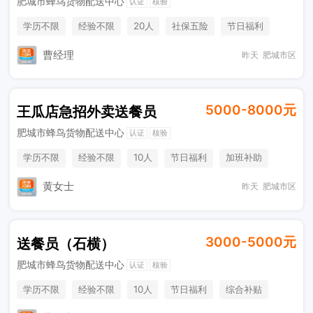
肥城市蜂鸟货物配送中心
认证
核验
学历不限
经验不限
20人
社保五险
节日福利
加班补助
综合补贴
奖励计划
休假制度
曹经理
昨天
肥城市区
5000-8000元
王瓜店急招外卖送餐员
肥城市蜂鸟货物配送中心
认证
核验
学历不限
经验不限
10人
节日福利
加班补助
综合补贴
＊薪资
薪资稳定，单价高
黄女士
昨天
肥城市区
3000-5000元
送餐员（石横）
肥城市蜂鸟货物配送中心
认证
核验
学历不限
经验不限
10人
节日福利
综合补贴
奖励计划
天气补贴