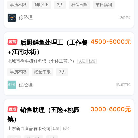
学历不限
1年以上
3人
社保五险
节日福利
奖励计划
综合补贴
休假制度
徐经理
边院镇
4500-5000元
后厨鲜鱼处理工（工作餐
+江南水街）
肥城市徐牛妞鲜鱼馆（个体工商户）
认证
核验
学历不限
经验不限
3人
徐经理
肥城市区
3000-6000元
销售助理（五险+桃园
镇）
山东新力食品有限公司
认证
核验