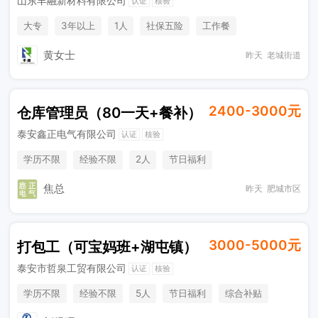
山东丰融新材料有限公司
认证
核验
大专
3年以上
1人
社保五险
工作餐
黄女士
昨天
老城街道
2400-3000元
仓库管理员（80一天+餐补）
泰安鑫正电气有限公司
认证
核验
学历不限
经验不限
2人
节日福利
焦总
昨天
肥城市区
3000-5000元
打包工（可宝妈班+湖屯镇）
泰安市哲泉工贸有限公司
认证
核验
学历不限
经验不限
5人
节日福利
综合补贴
奖励计划
休假制度
加班补助