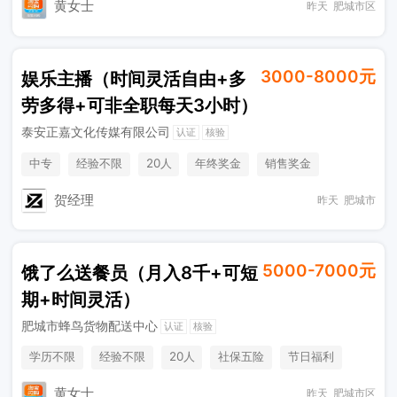
黄女士
昨天
肥城市区
3000-8000元
娱乐主播（时间灵活自由+多
劳多得+可非全职每天3小时）
泰安正嘉文化传媒有限公司
认证
核验
中专
经验不限
20人
年终奖金
销售奖金
贺经理
昨天
肥城市
5000-7000元
饿了么送餐员（月入8千+可短
期+时间灵活）
肥城市蜂鸟货物配送中心
认证
核验
学历不限
经验不限
20人
社保五险
节日福利
加班补助
综合补贴
奖励计划
休假制度
黄女士
昨天
肥城市区