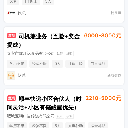
大专
1年以上
3人
代总
桃园镇
6000-8000元
司机兼业务（五险+奖金
提成）
泰安市鑫旺达食品有限公司
认证
核验
学历不限
经验不限
5人
社保五险
节日福利
综合补贴
奖励计划
休假制度
销售奖金
年终奖金
赵总
新城街道
2210-5000元
顺丰快递小区合伙人（时
间灵活+小区有储藏室优先）
肥城五湖广告传媒有限公司
认证
核验
学历不限
经验不限
5人
加班补助
综合补贴