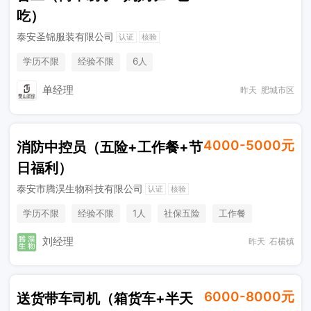
吃）
泰安圣锦服装有限公司
认证
核验
学历不限
经验不限
6人
单经理
昨天
肥城市区
4000-5000元
消防中控员（五险+工作餐+节
日福利）
泰安市腾淏生物科技有限公司
认证
核验
学历不限
经验不限
1人
社保五险
工作餐
节日福利
刘经理
昨天
石横镇
6000-8000元
送货带车司机（箱货车+半天