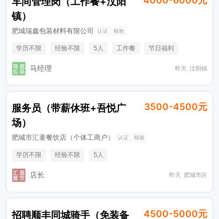
4000-6000元
车间管理岗（工作餐+汶阳
镇）
肥城瑞鑫包装材料有限公司
认证
核验
学历不限
经验不限
5人
工作餐
节日福利
马经理
昨天
汶阳镇
3500-4500元
服务员（带薪休班+吾悦广
场）
肥城市汇童餐饮店（个体工商户）
认证
核验
学历不限
经验不限
5人
店长
昨天
肥城市区
4500-5000元
招聘顺丰同城骑手（免装备