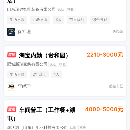
活）
山东瑞健智能装备有限公司
认证
核验
学历不限
经验不限
3人
节日福利
综合补贴
奖励计划
销售奖金
休假制度
徐经理
边院镇
2210-3000元
淘宝内勤（贵和园）
肥城新瑞家纺有限公司
认证
核验
学历不限
2年以上
1人
李经理
肥城市区
4000-5000元
车间普工（工作餐+湖
屯）
晟沃源（山东）肥业科技有限公司
认证
核验