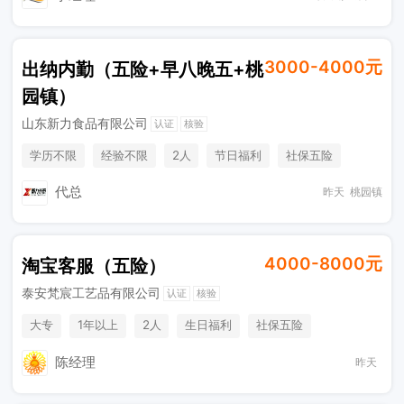
3000-4000元
出纳内勤（五险+早八晚五+桃
园镇）
山东新力食品有限公司
认证
核验
学历不限
经验不限
2人
节日福利
社保五险
休假制度
综合补贴
奖励计划
工作餐
代总
昨天
桃园镇
4000-8000元
淘宝客服（五险）
泰安梵宸工艺品有限公司
认证
核验
大专
1年以上
2人
生日福利
社保五险
节日福利
奖励计划
销售奖金
陈经理
昨天