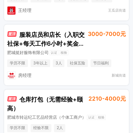
王经理
王瓜店街道
3000-7000元
服装店员和店长（入职交
社保+每天工作6小时+奖金提
成）
肥城挺好服饰有限公司
认证
核验
学历不限
3年以上
3人
社保五险
节日福利
综合补贴
奖励计划
销售奖金
房经理
新城街道
2210-4000元
仓库打包（无需经验+颐
高）
肥城市转运纪工艺品经营店（个体工商户）
认证
核验
学历不限
经验不限
2人