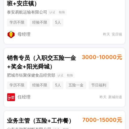
班+安庄镇）
泰安易航运输有限公司
认证
核验
学历不限
经验不限
5人
母经理
昨天
安庄镇
3000-10000元
销售专员（入职交五险一金
+奖金+阳光舜城）
肥城市钰聚保健食品经营部
认证
核验
学历不限
经验不限
5人
五险一金
节日福利
综合补贴
奖励计划
销售奖金
任经理
昨天
新城街道
7000-15000元
业务主管（五险+工作餐）