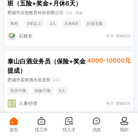
班（五险+奖金+月休6天）
肥城市乐智教育科技有限公司
认证
核验
本科
3年以上
2人
月休6天
社保五险
节日福利
五险一金
综合补贴
年终奖金
休假制度
石校长
昨天
肥城市区
法定节假日
4000-10000元
泰山白酒业务员（保险+奖金
提成）
肥城市孟斌酒水批发部
认证
学历不限
经验不限
5人
人事经理
昨天
肥城市区
5000-10000元
产品推广员（五险+带薪
首页
找工作
找人才
消息
我的
休假+法定节假日）