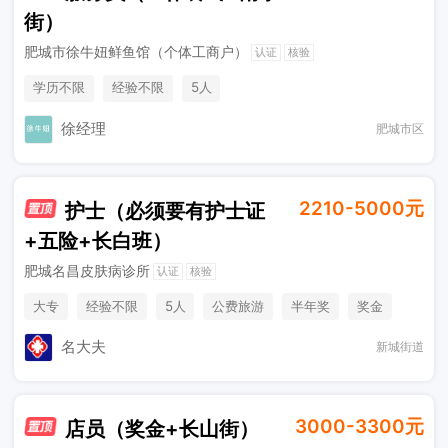
街）
肥城市徐牛妞鲜鱼馆（个体工商户）
认证
核验
学历不限
经验不限
5人
徐经理
肥城市区
2210-5000元
护士（必须要有护士证
+五险+长白班）
肥城名昌皮肤病诊所
认证
核验
大专
经验不限
5人
公费旅游
半年奖
奖金
综合补贴
年终奖金
法定节假日
名大夫
新城街道
3000-3300元
店员（奖金+长山街）