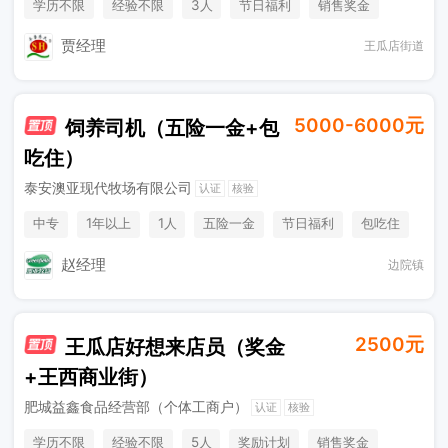
学历不限
经验不限
3人
节日福利
销售奖金
休假制度
工作餐
贾经理
王瓜店街道
5000-6000元
饲养司机（五险一金+包
吃住）
泰安澳亚现代牧场有限公司
认证
核验
中专
1年以上
1人
五险一金
节日福利
包吃住
法定节假日
带薪年假
年度体检
生日福利
赵经理
边院镇
2500元
王瓜店好想来店员（奖金
+王西商业街）
肥城益鑫食品经营部（个体工商户）
认证
核验
学历不限
经验不限
5人
奖励计划
销售奖金