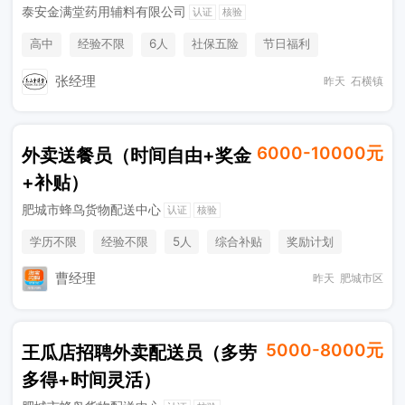
泰安金满堂药用辅料有限公司
认证
核验
高中
经验不限
6人
社保五险
节日福利
工作餐
张经理
昨天
石横镇
6000-10000元
外卖送餐员（时间自由+奖金
+补贴）
肥城市蜂鸟货物配送中心
认证
核验
学历不限
经验不限
5人
综合补贴
奖励计划
加班补助
曹经理
昨天
肥城市区
5000-8000元
王瓜店招聘外卖配送员（多劳
多得+时间灵活）