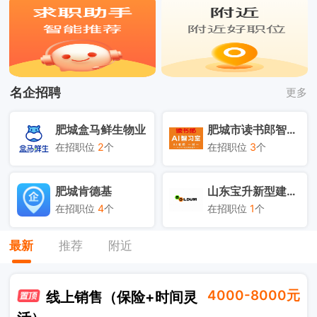
名企招聘
更多
肥城市读书郎智慧学习
肥城市生机汉方食品店
3
个
在招职位
9
个
在招职位
山东宝升新型建材有限公司
泰安梵宸工艺品有限公司
正嘉传媒
1
个
在招职位
8
个
在招职位
最新
推荐
附近
4000-8000元
线上销售（保险+时间灵