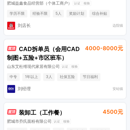
肥城益鑫食品经营部（个体工商户）
认证
核验
学历不限
经验不限
5人
奖励计划
综合补贴
休假制度
刘店长
边院镇
4000-8000元
CAD拆单员（会用CAD
制图+五险+市区班车）
山东艾杜维现代家居有限公司
认证
核验
中专
1年以上
3人
社保五险
节日福利
加班补助
工作餐
班车接送
销售奖金
休假制度
刘经理
安站镇
法定节假日
4500元
装卸工（工作餐）
肥城市乔氏面粉有限公司
认证
核验