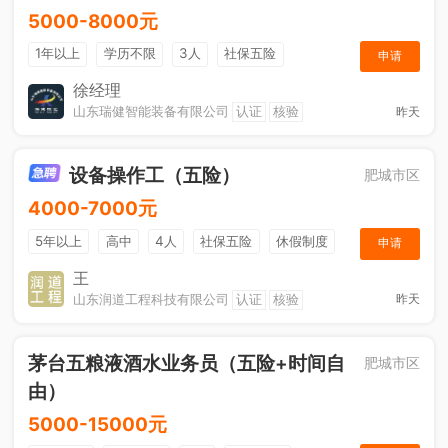
5000-8000元
1年以上
学历不限
3人
社保五险
申请
节日福利
奖励计划
综合补贴
休假制度
徐经理
山东瑞健智能装备有限公司
认证
核验
昨天
设备操作工（五险）
肥城市区
4000-7000元
5年以上
高中
4人
社保五险
休假制度
申请
加班补助
王
山东润道工程科技有限公司
认证
核验
昨天
茅台五粮液酒水业务员（五险+时间自
肥城市区
由）
5000-15000元