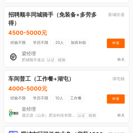
招聘顺丰同城骑手（免装备+多劳多
新城街道
得）
4500-5000元
经验不限
学历不限
20人
加班补助
申请
综合补贴
奖励计划
梁经理
肥城顺丰速运
认证
核验
昨天
车间普工（工作餐+湖屯）
湖屯镇
4000-5000元
经验不限
学历不限
10人
工作餐
申请
奖励计划
节日福利
加班补助
皇经理
晟沃源（山东）肥业科技有限公司
认证
核验
昨天