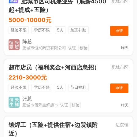
肥城市区司机兼业务（底薪4500
肥城市区
起+提成+五险）
5000-10000元
经验不限
学历不限
5人
加班补助
申请
综合补贴
年终奖金
奖励计划
销售奖金
陈总
肥城市恒兴商贸有限公司
认证
核验
昨天
社保五险
超市店员（福利奖金+河西店急招）
肥城市区
2210-3000元
经验不限
学历不限
5人
节日福利
申请
综合补贴
奖励计划
张总
肥城市佰禾生鲜超市
认证
核验
昨天
铆焊工（五险+提供住宿+边院镇附
边院镇
近）