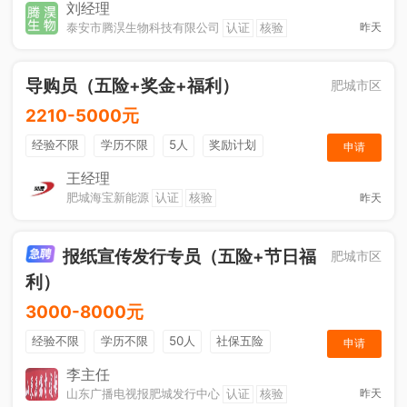
节日福利
刘经理
泰安市腾淏生物科技有限公司
认证
核验
昨天
导购员（五险+奖金+福利）
肥城市区
2210-5000元
经验不限
学历不限
5人
奖励计划
申请
销售奖金
社保五险
王经理
肥城海宝新能源
认证
核验
昨天
报纸宣传发行专员（五险+节日福
肥城市区
利）
3000-8000元
经验不限
学历不限
50人
社保五险
申请
节日福利
销售奖金
休假制度
法定节假日
李主任
山东广播电视报肥城发行中心
认证
核验
昨天