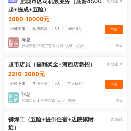
肥城市区司机兼业务（底薪4500
肥城市区
起+提成+五险）
5000-10000元
经验不限
学历不限
5人
加班补助
申请
综合补贴
年终奖金
奖励计划
销售奖金
陈总
肥城市恒兴商贸有限公司
认证
核验
昨天
社保五险
超市店员（福利奖金+河西店急招）
肥城市区
2210-3000元
经验不限
学历不限
5人
节日福利
申请
综合补贴
奖励计划
张总
肥城市佰禾生鲜超市
认证
核验
昨天
铆焊工（五险+提供住宿+边院镇附
边院镇
近）