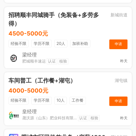
招聘顺丰同城骑手（免装备+多劳多
新城街道
得）
4500-5000元
经验不限
学历不限
20人
加班补助
申请
综合补贴
奖励计划
梁经理
肥城顺丰速运
认证
核验
昨天
车间普工（工作餐+湖屯）
湖屯镇
4000-5000元
经验不限
学历不限
10人
工作餐
申请
奖励计划
节日福利
加班补助
皇经理
晟沃源（山东）肥业科技有限公司
认证
核验
昨天