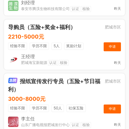
节日福利
刘经理
泰安市腾淏生物科技有限公司
认证
核验
昨天
导购员（五险+奖金+福利）
肥城市区
2210-5000元
经验不限
学历不限
5人
奖励计划
申请
销售奖金
社保五险
王经理
肥城海宝新能源
认证
核验
昨天
报纸宣传发行专员（五险+节日福
肥城市区
利）
3000-8000元
经验不限
学历不限
50人
社保五险
申请
节日福利
销售奖金
休假制度
法定节假日
李主任
山东广播电视报肥城发行中心
认证
核验
昨天