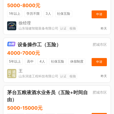
5000-8000元
1年以上
学历不限
3人
社保五险
申请
节日福利
奖励计划
综合补贴
休假制度
徐经理
山东瑞健智能装备有限公司
认证
核验
昨天
设备操作工（五险）
肥城市区
4000-7000元
5年以上
高中
4人
社保五险
休假制度
申请
加班补助
王
山东润道工程科技有限公司
认证
核验
昨天
茅台五粮液酒水业务员（五险+时间自
肥城市区
由）
5000-15000元