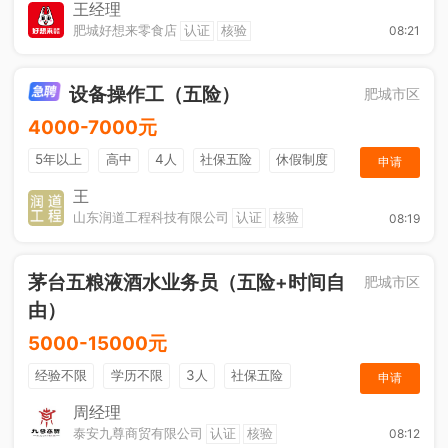
销售奖金
王经理
肥城好想来零食店
认证
核验
08:21
设备操作工（五险）
肥城市区
4000-7000元
5年以上
高中
4人
社保五险
休假制度
申请
加班补助
王
山东润道工程科技有限公司
认证
核验
08:19
茅台五粮液酒水业务员（五险+时间自
肥城市区
由）
5000-15000元
经验不限
学历不限
3人
社保五险
申请
节日福利
综合补贴
奖励计划
销售奖金
周经理
泰安九尊商贸有限公司
认证
核验
08:12
年终奖金
休假制度
法定节假日