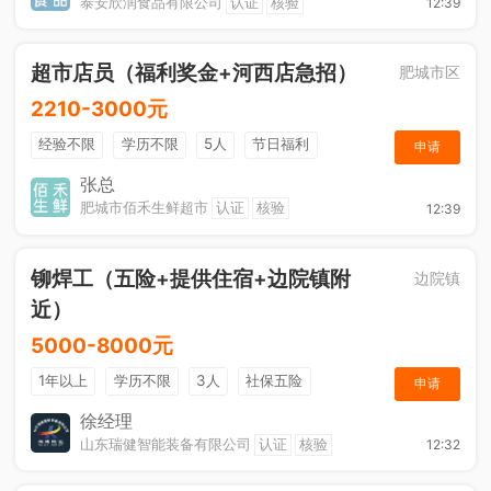
泰安欣润食品有限公司
认证
核验
12:39
超市店员（福利奖金+河西店急招）
肥城市区
2210-3000元
经验不限
学历不限
5人
节日福利
申请
综合补贴
奖励计划
张总
肥城市佰禾生鲜超市
认证
核验
12:39
铆焊工（五险+提供住宿+边院镇附
边院镇
近）
5000-8000元
1年以上
学历不限
3人
社保五险
申请
节日福利
奖励计划
综合补贴
休假制度
徐经理
山东瑞健智能装备有限公司
认证
核验
12:32