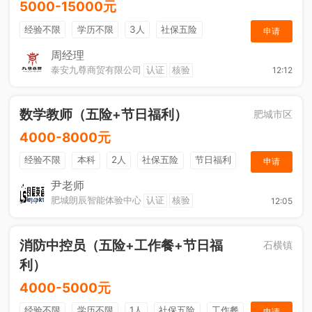
5000-15000元
经验不限
学历不限
3人
社保五险
申请
节日福利
综合补贴
奖励计划
销售奖金
周经理
泰安九尊商贸有限公司
认证
核验
12:12
年终奖金
休假制度
法定节假日
数学教师（五险+节日福利）
肥城市区
4000-8000元
经验不限
本科
2人
社保五险
节日福利
申请
尹老师
肥城朗辰智能体验中心
认证
核验
12:05
消防中控员（五险+工作餐+节日福
石横镇
利）
4000-5000元
经验不限
学历不限
1人
社保五险
工作餐
申请