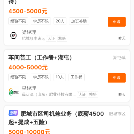
得）
4500-5000元
经验不限
学历不限
20人
加班补助
申请
综合补贴
奖励计划
梁经理
肥城顺丰速运
认证
核验
昨天
车间普工（工作餐+湖屯）
湖屯镇
4000-5000元
经验不限
学历不限
10人
工作餐
申请
奖励计划
节日福利
加班补助
皇经理
晟沃源（山东）肥业科技有限公司
认证
核验
昨天
肥城市区司机兼业务（底薪4500
肥城市区
起+提成+五险）
5000-10000元