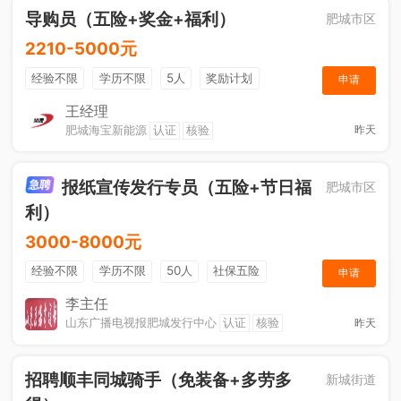
导购员（五险+奖金+福利）
肥城市区
2210-5000元
经验不限
学历不限
5人
奖励计划
申请
销售奖金
社保五险
王经理
肥城海宝新能源
认证
核验
昨天
报纸宣传发行专员（五险+节日福
肥城市区
利）
3000-8000元
经验不限
学历不限
50人
社保五险
申请
节日福利
销售奖金
休假制度
法定节假日
李主任
山东广播电视报肥城发行中心
认证
核验
昨天
招聘顺丰同城骑手（免装备+多劳多
新城街道