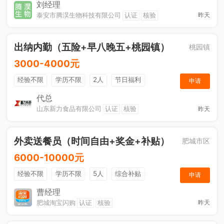
节日福利
刘经理
泰安市腾淏生物科技有限公司
认证
核验
昨天
出纳内勤（五险+早八晚五+桃园镇）
桃园镇
3000-4000元
经验不限
学历不限
2人
节日福利
申请
社保五险
休假制度
综合补贴
奖励计划
代总
山东新力食品有限公司
认证
核验
昨天
工作餐
外卖送餐员（时间自由+奖金+补贴）
肥城市区
6000-10000元
经验不限
学历不限
5人
综合补贴
申请
奖励计划
加班补助
曹经理
肥城淘宝闪购
认证
核验
昨天