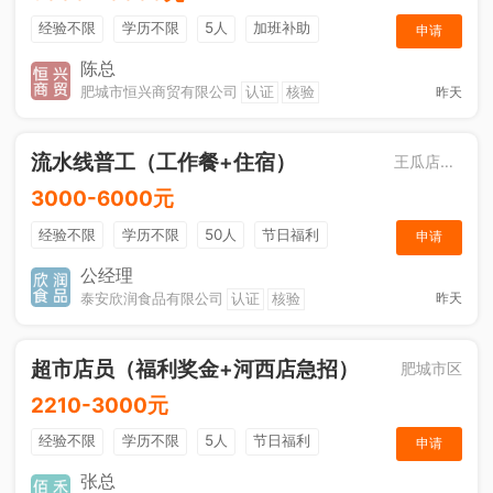
经验不限
学历不限
5人
加班补助
申请
综合补贴
年终奖金
奖励计划
销售奖金
陈总
肥城市恒兴商贸有限公司
认证
核验
昨天
社保五险
流水线普工（工作餐+住宿）
王瓜店街道
3000-6000元
经验不限
学历不限
50人
节日福利
申请
工作餐
公经理
泰安欣润食品有限公司
认证
核验
昨天
超市店员（福利奖金+河西店急招）
肥城市区
2210-3000元
经验不限
学历不限
5人
节日福利
申请
综合补贴
奖励计划
张总