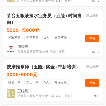
山东润道工程科技有限公司
认证
核验
07:19
茅台五粮液酒水业务员（五险+时间自
肥城市区
由）
5000-15000元
经验不限
学历不限
3人
社保五险
申请
节日福利
综合补贴
奖励计划
销售奖金
周经理
泰安九尊商贸有限公司
认证
核验
07:12
年终奖金
休假制度
法定节假日
按摩推拿师（五险+奖金+带薪培训）
肥城市区
3000-5000元
经验不限
学历不限
5人
社保五险
申请
奖励计划
王经理
肥城董家骨科医院有限公司
认证
核验
07:09