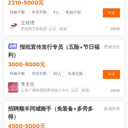
2210-5000元
经验不限
学历不限
5人
奖励计划
申请
销售奖金
社保五险
王经理
肥城海宝新能源
认证
核验
06:50
报纸宣传发行专员（五险+节日福
肥城市区
利）
3000-8000元
经验不限
学历不限
50人
社保五险
申请
节日福利
销售奖金
休假制度
法定节假日
李主任
山东广播电视报肥城发行中心
认证
核验
06:50
招聘顺丰同城骑手（免装备+多劳多
新城街道
得）
4500-5000元