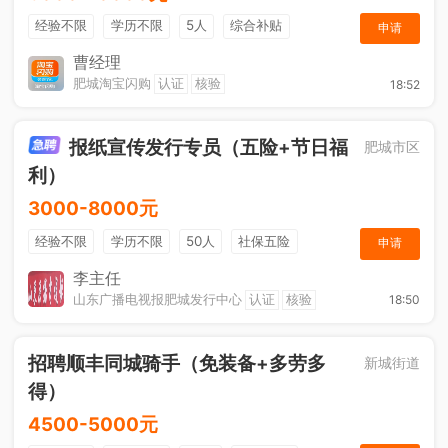
经验不限
学历不限
5人
综合补贴
申请
奖励计划
加班补助
曹经理
肥城淘宝闪购
认证
核验
18:52
报纸宣传发行专员（五险+节日福
肥城市区
利）
3000-8000元
经验不限
学历不限
50人
社保五险
申请
节日福利
销售奖金
休假制度
法定节假日
李主任
山东广播电视报肥城发行中心
认证
核验
18:50
招聘顺丰同城骑手（免装备+多劳多
新城街道
得）
4500-5000元