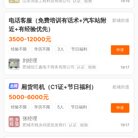
山东润道工程科技有限公司
认证
核验
19:19
电话客服（免费培训有话术+汽车站附
新城街道
近+有经验优先）
3500-12000元
经验不限
学历不限
3人
节日福利
申请
休假制度
综合补贴
年终奖金
奖励计划
刘经理
肥城恒汇鑫电子商务有限公司
认证
核验
19:17
厢货司机（C1证+节日福利）
老城街道
5000-6000元
经验不限
学历不限
5人
节日福利
申请
加班补助
综合补贴
奖励计划
张经理
肥城市桃乡鸡蛋批发商行
认证
核验
19:17