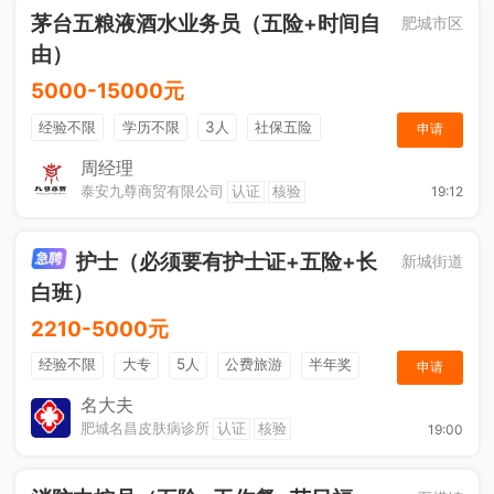
茅台五粮液酒水业务员（五险+时间自
肥城市区
由）
5000-15000元
经验不限
学历不限
3人
社保五险
申请
节日福利
综合补贴
奖励计划
销售奖金
周经理
泰安九尊商贸有限公司
认证
核验
19:12
年终奖金
休假制度
法定节假日
护士（必须要有护士证+五险+长
新城街道
白班）
2210-5000元
经验不限
大专
5人
公费旅游
半年奖
申请
奖金
综合补贴
年终奖金
法定节假日
名大夫
肥城名昌皮肤病诊所
认证
核验
19:00