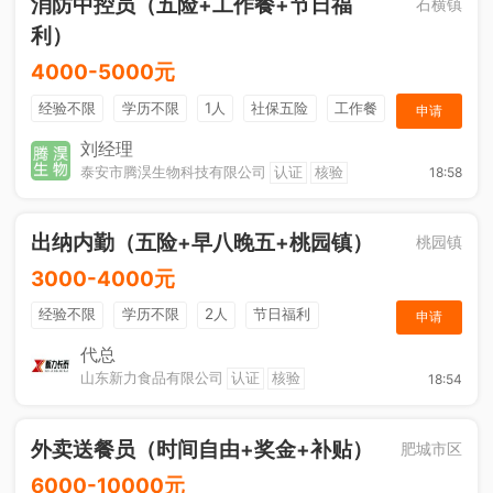
消防中控员（五险+工作餐+节日福
石横镇
利）
4000-5000元
经验不限
学历不限
1人
社保五险
工作餐
申请
节日福利
刘经理
泰安市腾淏生物科技有限公司
认证
核验
18:58
出纳内勤（五险+早八晚五+桃园镇）
桃园镇
3000-4000元
经验不限
学历不限
2人
节日福利
申请
社保五险
休假制度
综合补贴
奖励计划
代总
山东新力食品有限公司
认证
核验
18:54
工作餐
外卖送餐员（时间自由+奖金+补贴）
肥城市区
6000-10000元