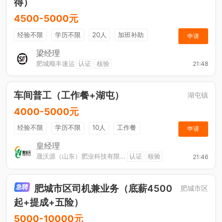
得）
4500-5000元
经验不限
学历不限
20人
加班补助
申请
综合补贴
奖励计划
梁经理
肥城顺丰速运
认证
核验
21:48
车间普工（工作餐+湖屯）
湖屯镇
4000-5000元
经验不限
学历不限
10人
工作餐
申请
奖励计划
节日福利
加班补助
皇经理
晟沃源（山东）肥业科技有限公司
认证
核验
21:46
肥城市区司机兼业务（底薪4500
肥城市区
起+提成+五险）
5000-10000元