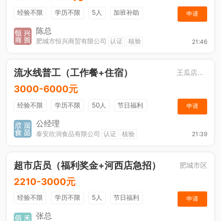
经验不限
学历不限
5人
加班补助
申请
综合补贴
年终奖金
奖励计划
销售奖金
陈总
肥城市恒兴商贸有限公司
认证
核验
21:46
社保五险
流水线普工（工作餐+住宿）
王瓜店街道
3000-6000元
经验不限
学历不限
50人
节日福利
申请
工作餐
公经理
泰安欣润食品有限公司
认证
核验
21:39
超市店员（福利奖金+河西店急招）
肥城市区
2210-3000元
经验不限
学历不限
5人
节日福利
申请
综合补贴
奖励计划
张总