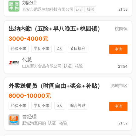
节日福利
刘经理
泰安市腾淏生物科技有限公司
认证
核验
21:58
出纳内勤（五险+早八晚五+桃园镇）
桃园镇
3000-4000元
经验不限
学历不限
2人
节日福利
申请
社保五险
休假制度
综合补贴
奖励计划
代总
山东新力食品有限公司
认证
核验
21:54
工作餐
外卖送餐员（时间自由+奖金+补贴）
肥城市区
6000-10000元
经验不限
学历不限
5人
综合补贴
申请
奖励计划
加班补助
曹经理
肥城淘宝闪购
认证
核验
21:52