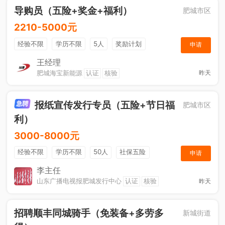
导购员（五险+奖金+福利）
肥城市区
2210-5000元
经验不限
学历不限
5人
奖励计划
申请
销售奖金
社保五险
王经理
肥城海宝新能源
认证
核验
昨天
报纸宣传发行专员（五险+节日福
肥城市区
利）
3000-8000元
经验不限
学历不限
50人
社保五险
申请
节日福利
销售奖金
休假制度
法定节假日
李主任
山东广播电视报肥城发行中心
认证
核验
昨天
招聘顺丰同城骑手（免装备+多劳多
新城街道