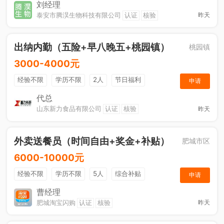
节日福利
刘经理
泰安市腾淏生物科技有限公司
认证
核验
昨天
出纳内勤（五险+早八晚五+桃园镇）
桃园镇
3000-4000元
经验不限
学历不限
2人
节日福利
申请
社保五险
休假制度
综合补贴
奖励计划
代总
山东新力食品有限公司
认证
核验
昨天
工作餐
外卖送餐员（时间自由+奖金+补贴）
肥城市区
6000-10000元
经验不限
学历不限
5人
综合补贴
申请
奖励计划
加班补助
曹经理
肥城淘宝闪购
认证
核验
昨天