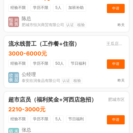
经验不限
学历不限
5人
加班补助
申请
综合补贴
年终奖金
奖励计划
销售奖金
陈总
肥城市恒兴商贸有限公司
认证
核验
昨天
社保五险
流水线普工（工作餐+住宿）
王瓜店街道
3000-6000元
经验不限
学历不限
50人
节日福利
申请
工作餐
公经理
泰安欣润食品有限公司
认证
核验
昨天
超市店员（福利奖金+河西店急招）
肥城市区
2210-3000元
经验不限
学历不限
5人
节日福利
申请
综合补贴
奖励计划
张总