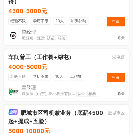
得）
4500-5000元
经验不限
学历不限
20人
加班补助
申请
综合补贴
奖励计划
梁经理
肥城顺丰速运
认证
核验
昨天
车间普工（工作餐+湖屯）
湖屯镇
4000-5000元
经验不限
学历不限
10人
工作餐
申请
奖励计划
节日福利
加班补助
皇经理
晟沃源（山东）肥业科技有限公司
认证
核验
昨天
肥城市区司机兼业务（底薪4500
肥城市区
起+提成+五险）
5000-10000元