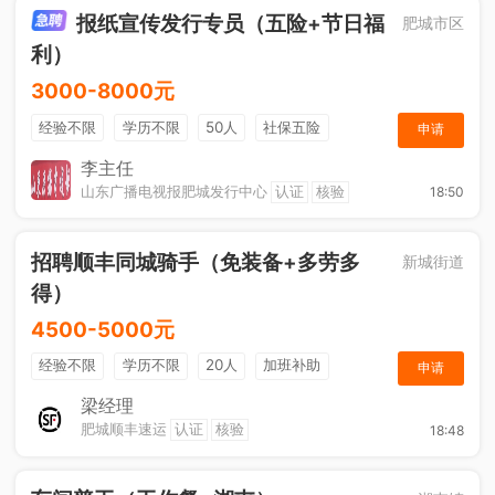
报纸宣传发行专员（五险+节日福
肥城市区
利）
3000-8000元
经验不限
学历不限
50人
社保五险
申请
节日福利
销售奖金
休假制度
法定节假日
李主任
山东广播电视报肥城发行中心
认证
核验
18:50
招聘顺丰同城骑手（免装备+多劳多
新城街道
得）
4500-5000元
经验不限
学历不限
20人
加班补助
申请
综合补贴
奖励计划
梁经理
肥城顺丰速运
认证
核验
18:48