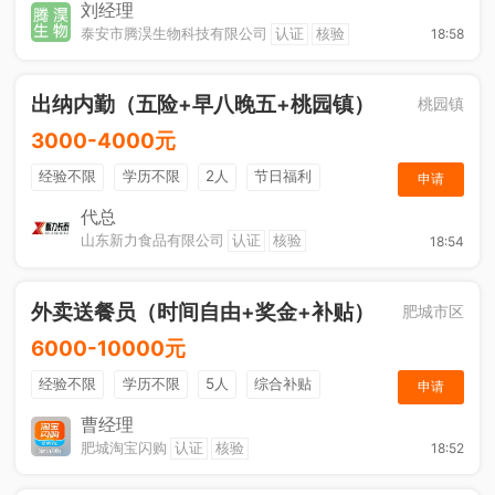
节日福利
刘经理
泰安市腾淏生物科技有限公司
认证
核验
18:58
出纳内勤（五险+早八晚五+桃园镇）
桃园镇
3000-4000元
经验不限
学历不限
2人
节日福利
申请
社保五险
休假制度
综合补贴
奖励计划
代总
山东新力食品有限公司
认证
核验
18:54
工作餐
外卖送餐员（时间自由+奖金+补贴）
肥城市区
6000-10000元
经验不限
学历不限
5人
综合补贴
申请
奖励计划
加班补助
曹经理
肥城淘宝闪购
认证
核验
18:52