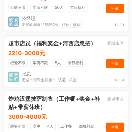
经验不限
学历不限
50人
节日福利
申请
工作餐
公经理
泰安欣润食品有限公司
认证
核验
18:39
超市店员（福利奖金+河西店急招）
肥城市区
2210-3000元
经验不限
学历不限
5人
节日福利
申请
综合补贴
奖励计划
张总
肥城市佰禾生鲜超市
认证
核验
18:39
炸鸡汉堡披萨制售（工作餐+奖金+补
肥城市区
贴+带薪休班）
3000-4000元
经验不限
高中
4人
工作餐
加班补助
申请