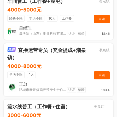
车间普工（工作餐+湖屯）
湖屯镇
4000-5000元
经验不限
学历不限
10人
工作餐
申请
奖励计划
节日福利
加班补助
皇经理
晟沃源（山东）肥业科技有限公司
认证
核验
18:46
直播运营专员（奖金提成+潮泉
潮泉镇
镇）
4000-8000元
学历不限
1人
申请
王总
肥城市泰泉蛋鸡养殖专业合作社
认证
核验
18:44
流水线普工（工作餐+住宿）
王瓜店街道
3000-6000元