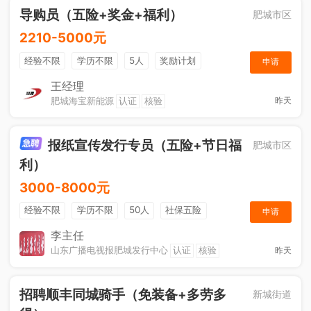
导购员（五险+奖金+福利）
肥城市区
2210-5000元
经验不限
学历不限
5人
奖励计划
申请
销售奖金
社保五险
王经理
肥城海宝新能源
认证
核验
昨天
报纸宣传发行专员（五险+节日福
肥城市区
利）
3000-8000元
经验不限
学历不限
50人
社保五险
申请
节日福利
销售奖金
休假制度
法定节假日
李主任
山东广播电视报肥城发行中心
认证
核验
昨天
招聘顺丰同城骑手（免装备+多劳多
新城街道