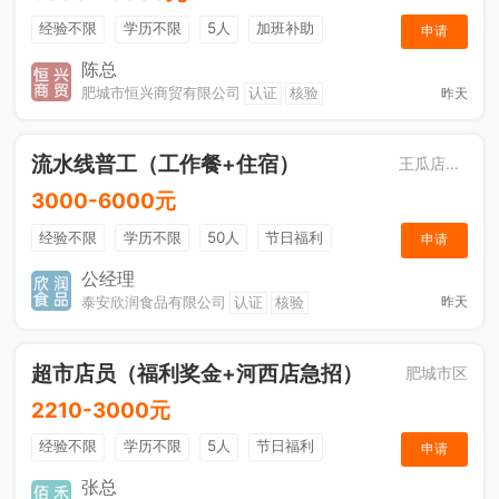
经验不限
学历不限
5人
加班补助
申请
综合补贴
年终奖金
奖励计划
销售奖金
陈总
肥城市恒兴商贸有限公司
认证
核验
昨天
社保五险
流水线普工（工作餐+住宿）
王瓜店街道
3000-6000元
经验不限
学历不限
50人
节日福利
申请
工作餐
公经理
泰安欣润食品有限公司
认证
核验
昨天
超市店员（福利奖金+河西店急招）
肥城市区
2210-3000元
经验不限
学历不限
5人
节日福利
申请
综合补贴
奖励计划
张总