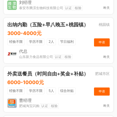
节日福利
刘经理
泰安市腾淏生物科技有限公司
认证
核验
昨天
出纳内勤（五险+早八晚五+桃园镇）
桃园镇
3000-4000元
经验不限
学历不限
2人
节日福利
申请
社保五险
休假制度
综合补贴
奖励计划
代总
山东新力食品有限公司
认证
核验
昨天
工作餐
外卖送餐员（时间自由+奖金+补贴）
肥城市区
6000-10000元
经验不限
学历不限
5人
综合补贴
申请
奖励计划
加班补助
曹经理
肥城淘宝闪购
认证
核验
昨天