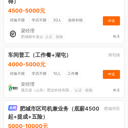
得）
4500-5000元
经验不限
学历不限
20人
加班补助
申请
综合补贴
奖励计划
梁经理
肥城顺丰速运
认证
核验
昨天
车间普工（工作餐+湖屯）
湖屯镇
4000-5000元
经验不限
学历不限
10人
工作餐
申请
奖励计划
节日福利
加班补助
皇经理
晟沃源（山东）肥业科技有限公司
认证
核验
昨天
肥城市区司机兼业务（底薪4500
肥城市区
起+提成+五险）
5000-10000元