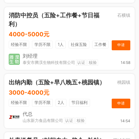
消防中控员（五险+工作餐+节日福
石横镇
利）
4000-5000元
经验不限
学历不限
1人
社保五险
工作餐
申请
节日福利
刘经理
泰安市腾淏生物科技有限公司
认证
核验
14:58
出纳内勤（五险+早八晚五+桃园镇）
桃园镇
3000-4000元
经验不限
学历不限
2人
节日福利
申请
社保五险
休假制度
综合补贴
奖励计划
代总
山东新力食品有限公司
认证
核验
14:54
工作餐