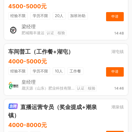
4500-5000元
经验不限
学历不限
20人
加班补助
申请
综合补贴
奖励计划
梁经理
肥城顺丰速运
认证
核验
14:48
车间普工（工作餐+湖屯）
湖屯镇
4000-5000元
经验不限
学历不限
10人
工作餐
申请
奖励计划
节日福利
加班补助
皇经理
晟沃源（山东）肥业科技有限公司
认证
核验
14:46
直播运营专员（奖金提成+潮泉
潮泉镇
镇）
4000-8000元