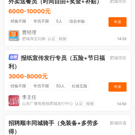
外卖送餐员（时间自由+奖金+补贴）
肥城市区
6000-10000元
经验不限
学历不限
5人
综合补贴
申请
奖励计划
加班补助
曹经理
肥城淘宝闪购
认证
核验
14:52
报纸宣传发行专员（五险+节日福
肥城市区
利）
3000-8000元
经验不限
学历不限
50人
社保五险
申请
节日福利
销售奖金
休假制度
法定节假日
李主任
山东广播电视报肥城发行中心
认证
核验
14:50
招聘顺丰同城骑手（免装备+多劳多
新城街道
得）