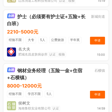
山东润道工程科技有限公司
认证
核验
15:19
护士（必须要有护士证+五险+长
新城街道
白班）
2210-5000元
经验不限
大专
5人
公费旅游
半年奖
申请
奖金
综合补贴
年终奖金
法定节假日
名大夫
肥城名昌皮肤病诊所
认证
核验
15:00
钢材业务经理（五险一金+住宿
石横镇
+石横镇）
8000-12000元
经验不限
学历不限
5人
申请
侯树文
海南鲁联实业有限公司
认证
14:59