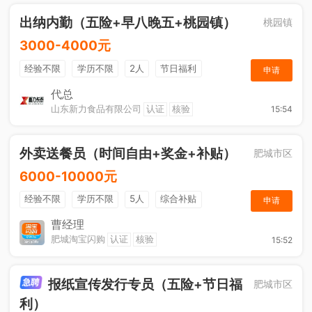
出纳内勤（五险+早八晚五+桃园镇）
桃园镇
3000-4000元
经验不限
学历不限
2人
节日福利
申请
社保五险
休假制度
综合补贴
奖励计划
代总
山东新力食品有限公司
认证
核验
15:54
工作餐
外卖送餐员（时间自由+奖金+补贴）
肥城市区
6000-10000元
经验不限
学历不限
5人
综合补贴
申请
奖励计划
加班补助
曹经理
肥城淘宝闪购
认证
核验
15:52
报纸宣传发行专员（五险+节日福
肥城市区
利）