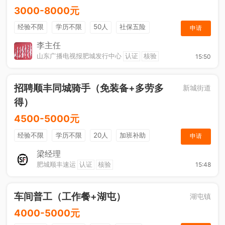
3000-8000元
经验不限
学历不限
50人
社保五险
申请
节日福利
销售奖金
休假制度
法定节假日
李主任
山东广播电视报肥城发行中心
认证
核验
15:50
招聘顺丰同城骑手（免装备+多劳多
新城街道
得）
4500-5000元
经验不限
学历不限
20人
加班补助
申请
综合补贴
奖励计划
梁经理
肥城顺丰速运
认证
核验
15:48
车间普工（工作餐+湖屯）
湖屯镇
4000-5000元