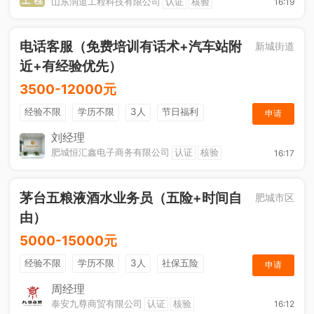
山东润道工程科技有限公司
认证
核验
16:19
电话客服（免费培训有话术+汽车站附
新城街道
近+有经验优先）
3500-12000元
经验不限
学历不限
3人
节日福利
申请
休假制度
综合补贴
年终奖金
奖励计划
刘经理
肥城恒汇鑫电子商务有限公司
认证
核验
16:17
茅台五粮液酒水业务员（五险+时间自
肥城市区
由）
5000-15000元
经验不限
学历不限
3人
社保五险
申请
节日福利
综合补贴
奖励计划
销售奖金
周经理
泰安九尊商贸有限公司
认证
核验
16:12
年终奖金
休假制度
法定节假日