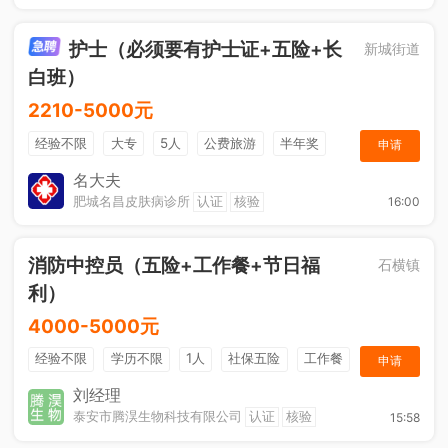
护士（必须要有护士证+五险+长
新城街道
白班）
2210-5000元
经验不限
大专
5人
公费旅游
半年奖
申请
奖金
综合补贴
年终奖金
法定节假日
名大夫
肥城名昌皮肤病诊所
认证
核验
16:00
消防中控员（五险+工作餐+节日福
石横镇
利）
4000-5000元
经验不限
学历不限
1人
社保五险
工作餐
申请
节日福利
刘经理
泰安市腾淏生物科技有限公司
认证
核验
15:58