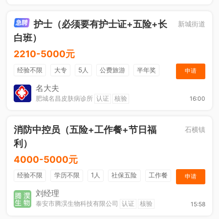
护士（必须要有护士证+五险+长
新城街道
白班）
2210-5000元
经验不限
大专
5人
公费旅游
半年奖
申请
奖金
综合补贴
年终奖金
法定节假日
名大夫
肥城名昌皮肤病诊所
认证
核验
16:00
消防中控员（五险+工作餐+节日福
石横镇
利）
4000-5000元
经验不限
学历不限
1人
社保五险
工作餐
申请
节日福利
刘经理
泰安市腾淏生物科技有限公司
认证
核验
15:58