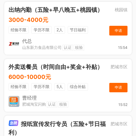
出纳内勤（五险+早八晚五+桃园镇）
桃园镇
3000-4000元
经验不限
学历不限
2人
节日福利
申请
社保五险
休假制度
综合补贴
奖励计划
代总
山东新力食品有限公司
认证
核验
15:54
工作餐
外卖送餐员（时间自由+奖金+补贴）
肥城市区
6000-10000元
经验不限
学历不限
5人
综合补贴
申请
奖励计划
加班补助
曹经理
肥城淘宝闪购
认证
核验
15:52
报纸宣传发行专员（五险+节日福
肥城市区
利）