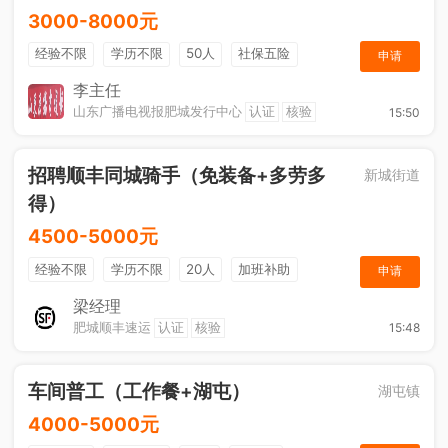
3000-8000元
经验不限
学历不限
50人
社保五险
申请
节日福利
销售奖金
休假制度
法定节假日
李主任
山东广播电视报肥城发行中心
认证
核验
15:50
招聘顺丰同城骑手（免装备+多劳多
新城街道
得）
4500-5000元
经验不限
学历不限
20人
加班补助
申请
综合补贴
奖励计划
梁经理
肥城顺丰速运
认证
核验
15:48
车间普工（工作餐+湖屯）
湖屯镇
4000-5000元