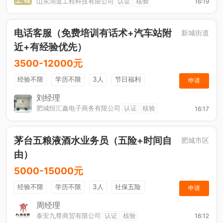
山东润道工程科技有限公司
认证
核验
16:19
电话客服（免费培训有话术+汽车站附
新城街道
近+有经验优先）
3500-12000元
经验不限
学历不限
3人
节日福利
申请
休假制度
综合补贴
年终奖金
奖励计划
刘经理
肥城恒汇鑫电子商务有限公司
认证
核验
16:17
茅台五粮液酒水业务员（五险+时间自
肥城市区
由）
5000-15000元
经验不限
学历不限
3人
社保五险
申请
节日福利
综合补贴
奖励计划
销售奖金
周经理
泰安九尊商贸有限公司
认证
核验
16:12
年终奖金
休假制度
法定节假日