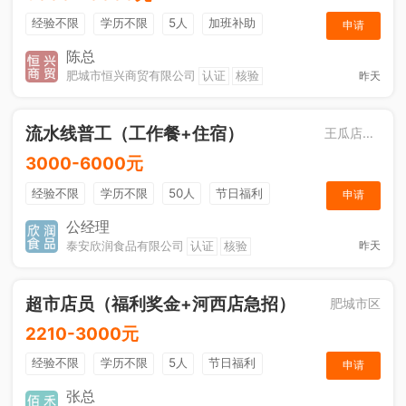
经验不限
学历不限
5人
加班补助
申请
综合补贴
年终奖金
奖励计划
销售奖金
陈总
肥城市恒兴商贸有限公司
认证
核验
昨天
社保五险
流水线普工（工作餐+住宿）
王瓜店街道
3000-6000元
经验不限
学历不限
50人
节日福利
申请
工作餐
公经理
泰安欣润食品有限公司
认证
核验
昨天
超市店员（福利奖金+河西店急招）
肥城市区
2210-3000元
经验不限
学历不限
5人
节日福利
申请
综合补贴
奖励计划
张总