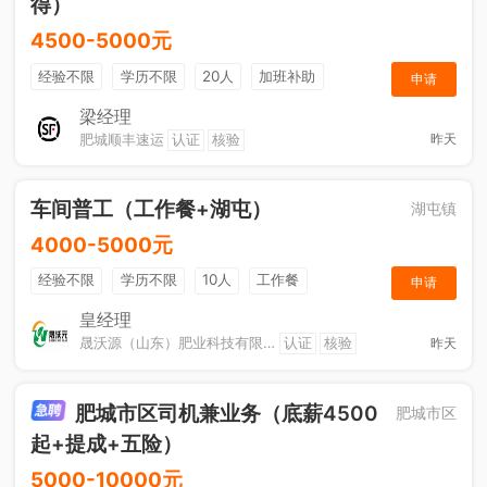
得）
4500-5000元
经验不限
学历不限
20人
加班补助
申请
综合补贴
奖励计划
梁经理
肥城顺丰速运
认证
核验
昨天
车间普工（工作餐+湖屯）
湖屯镇
4000-5000元
经验不限
学历不限
10人
工作餐
申请
奖励计划
节日福利
加班补助
皇经理
晟沃源（山东）肥业科技有限公司
认证
核验
昨天
肥城市区司机兼业务（底薪4500
肥城市区
起+提成+五险）
5000-10000元