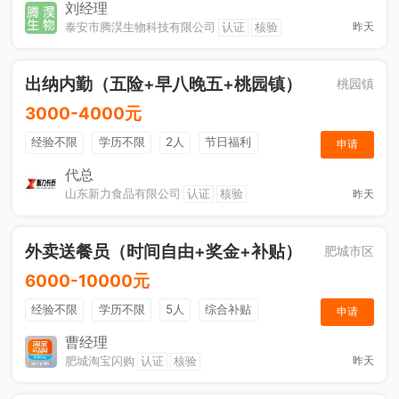
节日福利
刘经理
泰安市腾淏生物科技有限公司
认证
核验
昨天
出纳内勤（五险+早八晚五+桃园镇）
桃园镇
3000-4000元
经验不限
学历不限
2人
节日福利
申请
社保五险
休假制度
综合补贴
奖励计划
代总
山东新力食品有限公司
认证
核验
昨天
工作餐
外卖送餐员（时间自由+奖金+补贴）
肥城市区
6000-10000元
经验不限
学历不限
5人
综合补贴
申请
奖励计划
加班补助
曹经理
肥城淘宝闪购
认证
核验
昨天