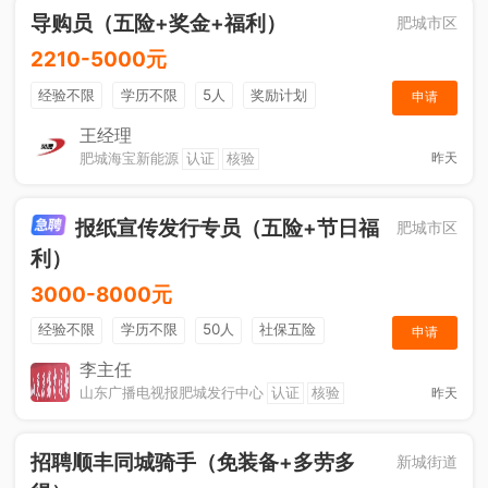
导购员（五险+奖金+福利）
肥城市区
2210-5000元
经验不限
学历不限
5人
奖励计划
申请
销售奖金
社保五险
王经理
肥城海宝新能源
认证
核验
昨天
报纸宣传发行专员（五险+节日福
肥城市区
利）
3000-8000元
经验不限
学历不限
50人
社保五险
申请
节日福利
销售奖金
休假制度
法定节假日
李主任
山东广播电视报肥城发行中心
认证
核验
昨天
招聘顺丰同城骑手（免装备+多劳多
新城街道