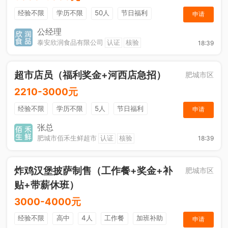
经验不限
学历不限
50人
节日福利
申请
工作餐
公经理
泰安欣润食品有限公司
认证
核验
18:39
超市店员（福利奖金+河西店急招）
肥城市区
2210-3000元
经验不限
学历不限
5人
节日福利
申请
综合补贴
奖励计划
张总
肥城市佰禾生鲜超市
认证
核验
18:39
炸鸡汉堡披萨制售（工作餐+奖金+补
肥城市区
贴+带薪休班）
3000-4000元
经验不限
高中
4人
工作餐
加班补助
申请