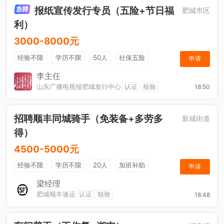
报纸宣传发行专员（五险+节日福
肥城市区
利）
3000-8000元
经验不限
学历不限
50人
社保五险
申请
节日福利
销售奖金
休假制度
法定节假日
李主任
山东广播电视报肥城发行中心
认证
核验
18:50
招聘顺丰同城骑手（免装备+多劳多
新城街道
得）
4500-5000元
经验不限
学历不限
20人
加班补助
申请
综合补贴
奖励计划
梁经理
肥城顺丰速运
认证
核验
18:48