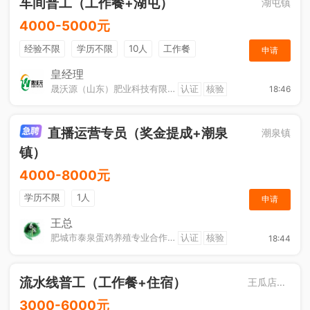
车间普工（工作餐+湖屯）
湖屯镇
4000-5000元
经验不限
学历不限
10人
工作餐
申请
奖励计划
节日福利
加班补助
皇经理
晟沃源（山东）肥业科技有限公司
认证
核验
18:46
直播运营专员（奖金提成+潮泉
潮泉镇
镇）
4000-8000元
学历不限
1人
申请
王总
肥城市泰泉蛋鸡养殖专业合作社
认证
核验
18:44
流水线普工（工作餐+住宿）
王瓜店街道
3000-6000元