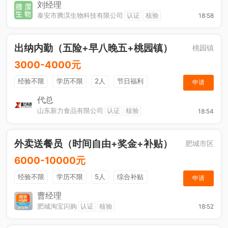
节日福利
刘经理
泰安市腾淏生物科技有限公司
认证
核验
18:58
出纳内勤（五险+早八晚五+桃园镇）
桃园镇
3000-4000元
经验不限
学历不限
2人
节日福利
申请
社保五险
休假制度
综合补贴
奖励计划
代总
山东新力食品有限公司
认证
核验
18:54
工作餐
外卖送餐员（时间自由+奖金+补贴）
肥城市区
6000-10000元
经验不限
学历不限
5人
综合补贴
申请
奖励计划
加班补助
曹经理
肥城淘宝闪购
认证
核验
18:52