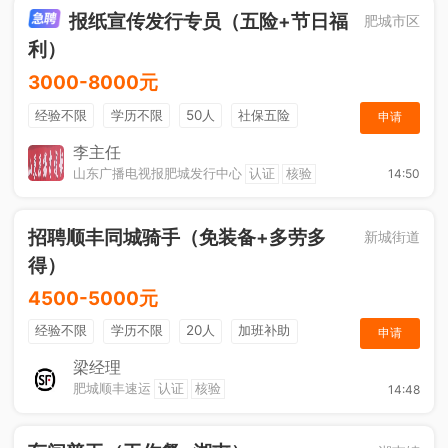
报纸宣传发行专员（五险+节日福
肥城市区
利）
3000-8000元
经验不限
学历不限
50人
社保五险
申请
节日福利
销售奖金
休假制度
法定节假日
李主任
山东广播电视报肥城发行中心
认证
核验
14:50
招聘顺丰同城骑手（免装备+多劳多
新城街道
得）
4500-5000元
经验不限
学历不限
20人
加班补助
申请
综合补贴
奖励计划
梁经理
肥城顺丰速运
认证
核验
14:48