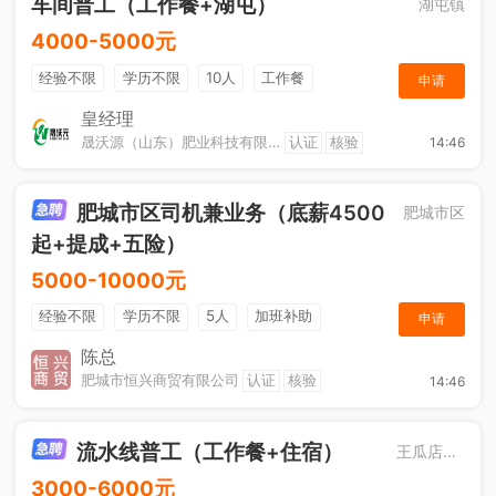
车间普工（工作餐+湖屯）
湖屯镇
4000-5000元
经验不限
学历不限
10人
工作餐
申请
奖励计划
节日福利
加班补助
皇经理
晟沃源（山东）肥业科技有限公司
认证
核验
14:46
肥城市区司机兼业务（底薪4500
肥城市区
起+提成+五险）
5000-10000元
经验不限
学历不限
5人
加班补助
申请
综合补贴
年终奖金
奖励计划
销售奖金
陈总
肥城市恒兴商贸有限公司
认证
核验
14:46
社保五险
流水线普工（工作餐+住宿）
王瓜店街道
3000-6000元