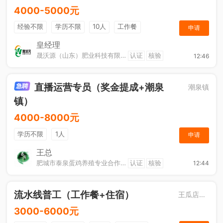
4000-5000元
经验不限
学历不限
10人
工作餐
申请
奖励计划
节日福利
加班补助
皇经理
晟沃源（山东）肥业科技有限公司
认证
核验
12:46
直播运营专员（奖金提成+潮泉
潮泉镇
镇）
4000-8000元
学历不限
1人
申请
王总
肥城市泰泉蛋鸡养殖专业合作社
认证
核验
12:44
流水线普工（工作餐+住宿）
王瓜店街道
3000-6000元