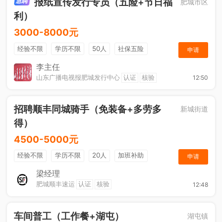
报纸宣传发行专员（五险+节日福
肥城市区
利）
3000-8000元
经验不限
学历不限
50人
社保五险
申请
节日福利
销售奖金
休假制度
法定节假日
李主任
山东广播电视报肥城发行中心
认证
核验
12:50
招聘顺丰同城骑手（免装备+多劳多
新城街道
得）
4500-5000元
经验不限
学历不限
20人
加班补助
申请
综合补贴
奖励计划
梁经理
肥城顺丰速运
认证
核验
12:48
车间普工（工作餐+湖屯）
湖屯镇