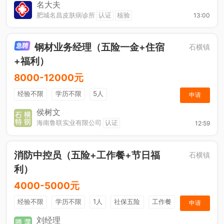
奖金
综合补贴
年终奖金
法定节假日
名大夫
肥城名昌皮肤病诊所
认证
核验
13:00
钢材业务经理（五险一金+住宿
石横镇
+福利）
8000-12000元
经验不限
学历不限
5人
申请
侯树文
海南鲁联实业有限公司
认证
12:59
消防中控员（五险+工作餐+节日福
石横镇
利）
4000-5000元
经验不限
学历不限
1人
社保五险
工作餐
申请
节日福利
刘经理