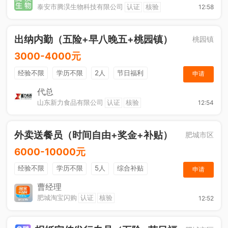
泰安市腾淏生物科技有限公司
认证
核验
12:58
出纳内勤（五险+早八晚五+桃园镇）
桃园镇
3000-4000元
经验不限
学历不限
2人
节日福利
申请
社保五险
休假制度
综合补贴
奖励计划
代总
山东新力食品有限公司
认证
核验
12:54
工作餐
外卖送餐员（时间自由+奖金+补贴）
肥城市区
6000-10000元
经验不限
学历不限
5人
综合补贴
申请
奖励计划
加班补助
曹经理
肥城淘宝闪购
认证
核验
12:52