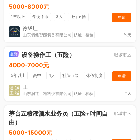
5000-8000元
1年以上
学历不限
3人
社保五险
申请
节日福利
奖励计划
综合补贴
休假制度
徐经理
山东瑞健智能装备有限公司
认证
核验
昨天
设备操作工（五险）
肥城市区
4000-7000元
5年以上
高中
4人
社保五险
休假制度
申请
加班补助
王
山东润道工程科技有限公司
认证
核验
昨天
茅台五粮液酒水业务员（五险+时间自
肥城市区
由）
5000-15000元