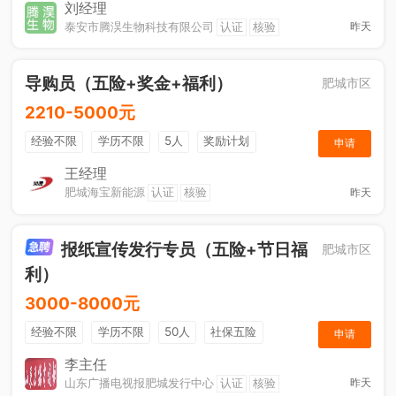
节日福利
刘经理
泰安市腾淏生物科技有限公司
认证
核验
昨天
导购员（五险+奖金+福利）
肥城市区
2210-5000元
经验不限
学历不限
5人
奖励计划
申请
销售奖金
社保五险
王经理
肥城海宝新能源
认证
核验
昨天
报纸宣传发行专员（五险+节日福
肥城市区
利）
3000-8000元
经验不限
学历不限
50人
社保五险
申请
节日福利
销售奖金
休假制度
法定节假日
李主任
山东广播电视报肥城发行中心
认证
核验
昨天