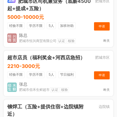
肥城市区司机兼业务（底薪4500
肥城市区
起+提成+五险）
5000-10000元
经验不限
学历不限
5人
加班补助
申请
综合补贴
年终奖金
奖励计划
销售奖金
陈总
肥城市恒兴商贸有限公司
认证
核验
昨天
社保五险
超市店员（福利奖金+河西店急招）
肥城市区
2210-3000元
经验不限
学历不限
5人
节日福利
申请
综合补贴
奖励计划
张总
肥城市佰禾生鲜超市
认证
核验
昨天
铆焊工（五险+提供住宿+边院镇附
边院镇
近）