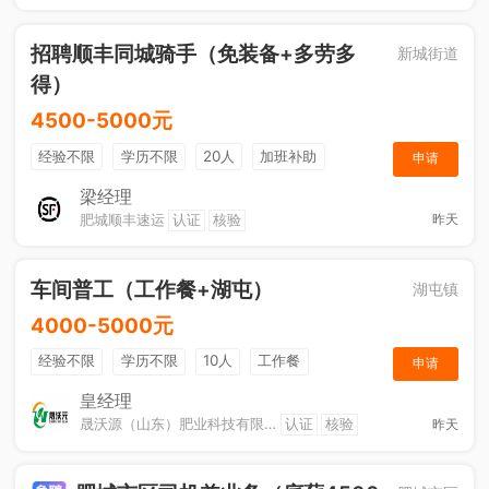
招聘顺丰同城骑手（免装备+多劳多
新城街道
得）
4500-5000元
经验不限
学历不限
20人
加班补助
申请
综合补贴
奖励计划
梁经理
肥城顺丰速运
认证
核验
昨天
车间普工（工作餐+湖屯）
湖屯镇
4000-5000元
经验不限
学历不限
10人
工作餐
申请
奖励计划
节日福利
加班补助
皇经理
晟沃源（山东）肥业科技有限公司
认证
核验
昨天