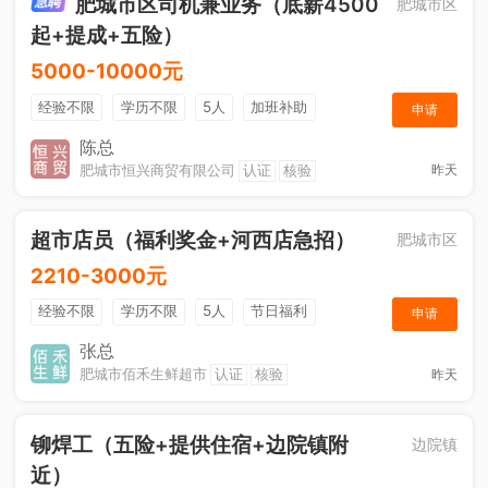
肥城市区司机兼业务（底薪4500
肥城市区
起+提成+五险）
5000-10000元
经验不限
学历不限
5人
加班补助
申请
综合补贴
年终奖金
奖励计划
销售奖金
陈总
肥城市恒兴商贸有限公司
认证
核验
昨天
社保五险
超市店员（福利奖金+河西店急招）
肥城市区
2210-3000元
经验不限
学历不限
5人
节日福利
申请
综合补贴
奖励计划
张总
肥城市佰禾生鲜超市
认证
核验
昨天
铆焊工（五险+提供住宿+边院镇附
边院镇
近）