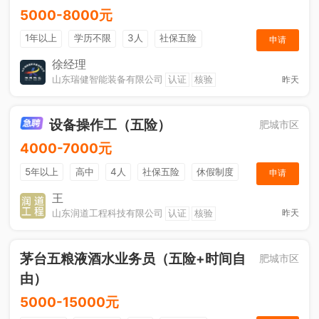
5000-8000元
1年以上
学历不限
3人
社保五险
申请
节日福利
奖励计划
综合补贴
休假制度
徐经理
山东瑞健智能装备有限公司
认证
核验
昨天
设备操作工（五险）
肥城市区
4000-7000元
5年以上
高中
4人
社保五险
休假制度
申请
加班补助
王
山东润道工程科技有限公司
认证
核验
昨天
茅台五粮液酒水业务员（五险+时间自
肥城市区
由）
5000-15000元