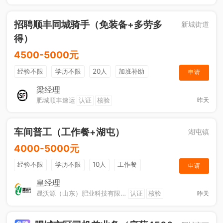
招聘顺丰同城骑手（免装备+多劳多
新城街道
得）
4500-5000元
经验不限
学历不限
20人
加班补助
申请
综合补贴
奖励计划
梁经理
肥城顺丰速运
认证
核验
昨天
车间普工（工作餐+湖屯）
湖屯镇
4000-5000元
经验不限
学历不限
10人
工作餐
申请
奖励计划
节日福利
加班补助
皇经理
晟沃源（山东）肥业科技有限公司
认证
核验
昨天