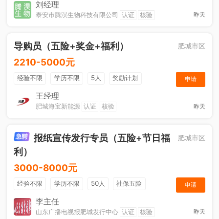
节日福利
刘经理
泰安市腾淏生物科技有限公司
认证
核验
昨天
导购员（五险+奖金+福利）
肥城市区
2210-5000元
经验不限
学历不限
5人
奖励计划
申请
销售奖金
社保五险
王经理
肥城海宝新能源
认证
核验
昨天
报纸宣传发行专员（五险+节日福
肥城市区
利）
3000-8000元
经验不限
学历不限
50人
社保五险
申请
节日福利
销售奖金
休假制度
法定节假日
李主任
山东广播电视报肥城发行中心
认证
核验
昨天