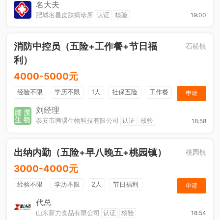
奖金
综合补贴
年终奖金
法定节假日
名大夫
肥城名昌皮肤病诊所
认证
核验
19:00
消防中控员（五险+工作餐+节日福
石横镇
利）
4000-5000元
经验不限
学历不限
1人
社保五险
工作餐
申请
节日福利
刘经理
泰安市腾淏生物科技有限公司
认证
核验
18:58
出纳内勤（五险+早八晚五+桃园镇）
桃园镇
3000-4000元
经验不限
学历不限
2人
节日福利
申请
社保五险
休假制度
综合补贴
奖励计划
代总
山东新力食品有限公司
认证
核验
18:54
工作餐