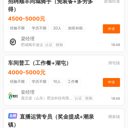
招聘顺丰同城骑手（免装备+多劳多
新城街道
得）
4500-5000元
经验不限
学历不限
20人
加班补助
申请
综合补贴
奖励计划
梁经理
肥城顺丰速运
认证
核验
18:48
车间普工（工作餐+湖屯）
湖屯镇
4000-5000元
经验不限
学历不限
10人
工作餐
申请
奖励计划
节日福利
加班补助
皇经理
晟沃源（山东）肥业科技有限公司
认证
核验
18:46
直播运营专员（奖金提成+潮泉
潮泉镇
镇）