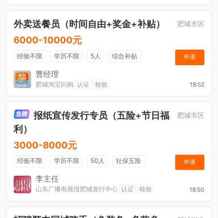
外卖送餐员（时间自由+奖金+补贴）
肥城市区
6000-10000元
经验不限
学历不限
5人
综合补贴
申请
奖励计划
加班补助
曹经理
肥城淘宝闪购
认证
核验
18:52
报纸宣传发行专员（五险+节日福
肥城市区
利）
3000-8000元
经验不限
学历不限
50人
社保五险
申请
节日福利
销售奖金
休假制度
法定节假日
李主任
山东广播电视报肥城发行中心
认证
核验
18:50