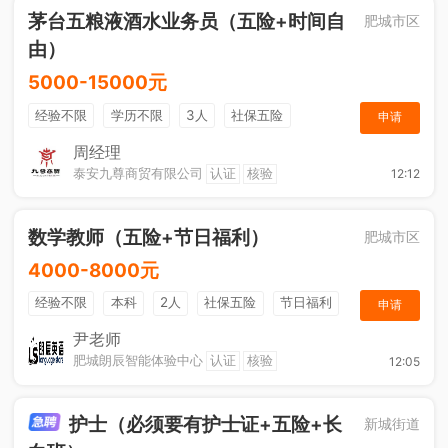
茅台五粮液酒水业务员（五险+时间自
肥城市区
由）
5000-15000元
经验不限
学历不限
3人
社保五险
申请
节日福利
综合补贴
奖励计划
销售奖金
周经理
泰安九尊商贸有限公司
认证
核验
12:12
年终奖金
休假制度
法定节假日
数学教师（五险+节日福利）
肥城市区
4000-8000元
经验不限
本科
2人
社保五险
节日福利
申请
尹老师
肥城朗辰智能体验中心
认证
核验
12:05
护士（必须要有护士证+五险+长
新城街道