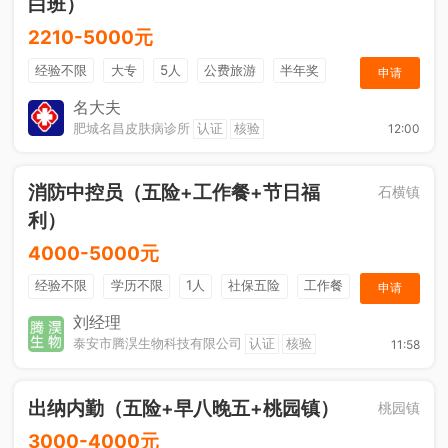
白班）
2210-5000元
经验不限
大专
5人
公费旅游
半年奖
申请
奖金
综合补贴
年终奖金
法定节假日
名大夫
肥城名昌皮肤病诊所
认证
核验
12:00
消防中控员（五险+工作餐+节日福
石横镇
利）
4000-5000元
经验不限
学历不限
1人
社保五险
工作餐
申请
节日福利
刘经理
泰安市腾淏生物科技有限公司
认证
核验
11:58
出纳内勤（五险+早八晚五+桃园镇）
桃园镇
3000-4000元