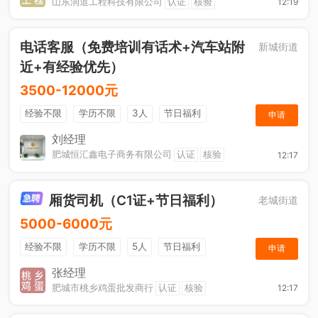
山东润道工程科技有限公司
认证
核验
12:19
电话客服（免费培训有话术+汽车站附
新城街道
近+有经验优先）
3500-12000元
经验不限
学历不限
3人
节日福利
申请
休假制度
综合补贴
年终奖金
奖励计划
刘经理
肥城恒汇鑫电子商务有限公司
认证
核验
12:17
厢货司机（C1证+节日福利）
老城街道
5000-6000元
经验不限
学历不限
5人
节日福利
申请
加班补助
综合补贴
奖励计划
张经理
肥城市桃乡鸡蛋批发商行
认证
核验
12:17