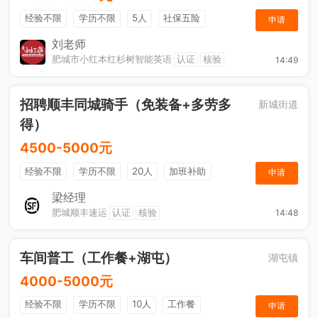
经验不限
学历不限
5人
社保五险
申请
奖励计划
休假制度
节日福利
刘老师
肥城市小红本红杉树智能英语
认证
核验
14:49
招聘顺丰同城骑手（免装备+多劳多
新城街道
得）
4500-5000元
经验不限
学历不限
20人
加班补助
申请
综合补贴
奖励计划
梁经理
肥城顺丰速运
认证
核验
14:48
车间普工（工作餐+湖屯）
湖屯镇
4000-5000元
经验不限
学历不限
10人
工作餐
申请