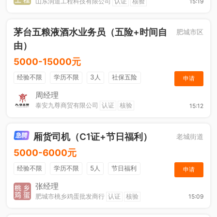
山东润道工程科技有限公司
认证
核验
15:19
茅台五粮液酒水业务员（五险+时间自
肥城市区
由）
5000-15000元
经验不限
学历不限
3人
社保五险
申请
节日福利
综合补贴
奖励计划
销售奖金
周经理
泰安九尊商贸有限公司
认证
核验
15:12
年终奖金
休假制度
法定节假日
厢货司机（C1证+节日福利）
老城街道
5000-6000元
经验不限
学历不限
5人
节日福利
申请
加班补助
综合补贴
奖励计划
张经理
肥城市桃乡鸡蛋批发商行
认证
核验
15:09