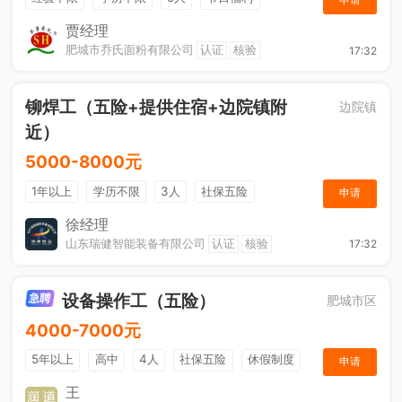
综合补贴
休假制度
工作餐
贾经理
肥城市乔氏面粉有限公司
认证
核验
17:32
铆焊工（五险+提供住宿+边院镇附
边院镇
近）
5000-8000元
1年以上
学历不限
3人
社保五险
申请
节日福利
奖励计划
综合补贴
休假制度
徐经理
山东瑞健智能装备有限公司
认证
核验
17:32
设备操作工（五险）
肥城市区
4000-7000元
5年以上
高中
4人
社保五险
休假制度
申请
加班补助
王