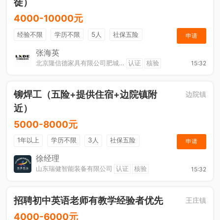
徒）
4000-10000元
经验不限
学历不限
5人
社保五险
申请
节日福利
工作餐
包吃住
张海英
北京隆信德家具有限公司肥城分公司
认证
核验
15:32
铆焊工（五险+提供住宿+边院镇附
边院镇
近）
5000-8000元
1年以上
学历不限
3人
社保五险
申请
节日福利
奖励计划
综合补贴
休假制度
徐经理
山东瑞健智能装备有限公司
认证
核验
15:32
招聘初中英语老师有教学经验者优先
王庄镇
4000-6000元