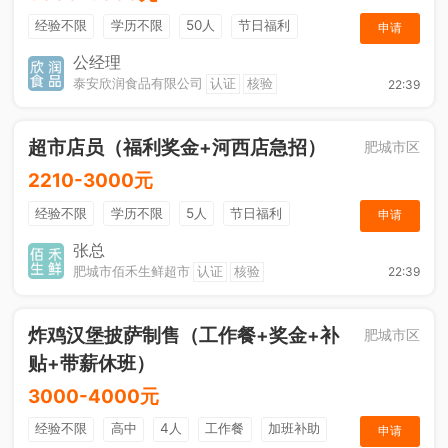
经验不限
学历不限
50人
节日福利
申请
工作餐
公经理
泰安欣润食品有限公司
认证
核验
22:39
超市店员（福利奖金+河西店急招）
肥城市区
2210-3000元
经验不限
学历不限
5人
节日福利
申请
综合补贴
奖励计划
张总
肥城市佰禾生鲜超市
认证
核验
22:39
炸鸡汉堡披萨制售（工作餐+奖金+补
肥城市区
贴+带薪休班）
3000-4000元
经验不限
高中
4人
工作餐
加班补助
申请