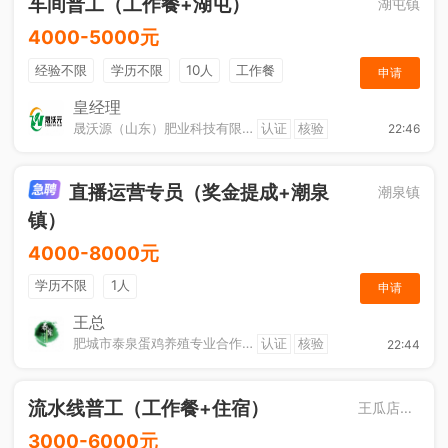
车间普工（工作餐+湖屯）
湖屯镇
4000-5000元
经验不限
学历不限
10人
工作餐
申请
奖励计划
节日福利
加班补助
皇经理
晟沃源（山东）肥业科技有限公司
认证
核验
22:46
直播运营专员（奖金提成+潮泉
潮泉镇
镇）
4000-8000元
学历不限
1人
申请
王总
肥城市泰泉蛋鸡养殖专业合作社
认证
核验
22:44
流水线普工（工作餐+住宿）
王瓜店街道
3000-6000元