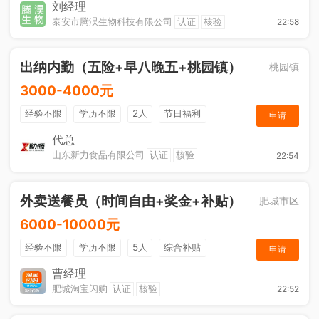
节日福利
刘经理
泰安市腾淏生物科技有限公司
认证
核验
22:58
出纳内勤（五险+早八晚五+桃园镇）
桃园镇
3000-4000元
经验不限
学历不限
2人
节日福利
申请
社保五险
休假制度
综合补贴
奖励计划
代总
山东新力食品有限公司
认证
核验
22:54
工作餐
外卖送餐员（时间自由+奖金+补贴）
肥城市区
6000-10000元
经验不限
学历不限
5人
综合补贴
申请
奖励计划
加班补助
曹经理
肥城淘宝闪购
认证
核验
22:52