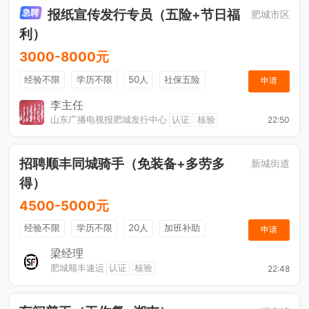
报纸宣传发行专员（五险+节日福
肥城市区
利）
3000-8000元
经验不限
学历不限
50人
社保五险
申请
节日福利
销售奖金
休假制度
法定节假日
李主任
山东广播电视报肥城发行中心
认证
核验
22:50
招聘顺丰同城骑手（免装备+多劳多
新城街道
得）
4500-5000元
经验不限
学历不限
20人
加班补助
申请
综合补贴
奖励计划
梁经理
肥城顺丰速运
认证
核验
22:48