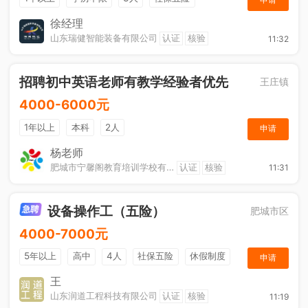
节日福利
奖励计划
综合补贴
休假制度
徐经理
山东瑞健智能装备有限公司
认证
核验
11:32
招聘初中英语老师有教学经验者优先
王庄镇
4000-6000元
1年以上
本科
2人
申请
杨老师
肥城市宁馨阁教育培训学校有限公司
认证
核验
11:31
设备操作工（五险）
肥城市区
4000-7000元
5年以上
高中
4人
社保五险
休假制度
申请
加班补助
王
山东润道工程科技有限公司
认证
核验
11:19