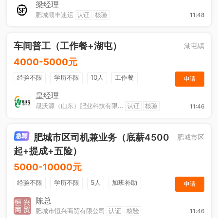
综合补贴
奖励计划
梁经理
肥城顺丰速运
认证
核验
11:48
车间普工（工作餐+湖屯）
湖屯镇
4000-5000元
经验不限
学历不限
10人
工作餐
申请
奖励计划
节日福利
加班补助
皇经理
晟沃源（山东）肥业科技有限公司
认证
核验
11:46
肥城市区司机兼业务（底薪4500
肥城市区
起+提成+五险）
5000-10000元
经验不限
学历不限
5人
加班补助
申请
综合补贴
年终奖金
奖励计划
销售奖金
陈总
肥城市恒兴商贸有限公司
认证
核验
11:46
社保五险