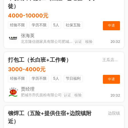
徒）
4000-10000元
经验不限
学历不限
5人
社保五险
申请
节日福利
工作餐
包吃住
张海英
北京隆信德家具有限公司肥城分公司
认证
核验
20:32
打包工（长白班+工作餐）
王瓜店街道
3000-4000元
经验不限
学历不限
5人
节日福利
申请
综合补贴
休假制度
工作餐
贾经理
肥城市乔氏面粉有限公司
认证
核验
20:32
铆焊工（五险+提供住宿+边院镇附
边院镇
近）