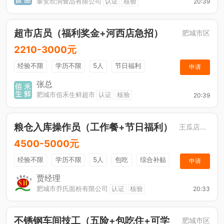
泰安欣润食品有限公司
认证
核验
20:39
超市店员（福利奖金+河西店急招）
肥城市区
2210-3000元
经验不限
学历不限
5人
节日福利
申请
综合补贴
奖励计划
张总
肥城市佰禾生鲜超市
认证
核验
20:39
粮仓入库操作员（工作餐+节日福利）
王瓜店街道
4500-5000元
经验不限
学历不限
5人
包吃
综合补贴
申请
奖励计划
贾经理
肥城市乔氏面粉有限公司
认证
核验
20:33
不锈钢车间技工（五险+包吃住+可学
肥城市区