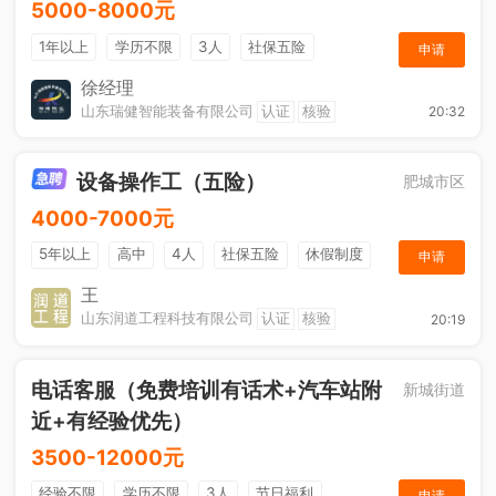
5000-8000元
1年以上
学历不限
3人
社保五险
申请
节日福利
奖励计划
综合补贴
休假制度
徐经理
山东瑞健智能装备有限公司
认证
核验
20:32
设备操作工（五险）
肥城市区
4000-7000元
5年以上
高中
4人
社保五险
休假制度
申请
加班补助
王
山东润道工程科技有限公司
认证
核验
20:19
电话客服（免费培训有话术+汽车站附
新城街道
近+有经验优先）
3500-12000元
经验不限
学历不限
3人
节日福利
申请