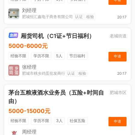
休假制度
综合补贴
年终奖金
奖励计划
刘经理
肥城恒汇鑫电子商务有限公司
认证
核验
20:17
厢货司机（C1证+节日福利）
老城街道
5000-6000元
经验不限
学历不限
5人
节日福利
申请
加班补助
综合补贴
奖励计划
张经理
肥城市桃乡鸡蛋批发商行
认证
核验
20:17
茅台五粮液酒水业务员（五险+时间自
肥城市区
由）
5000-15000元
经验不限
学历不限
3人
社保五险
申请
节日福利
综合补贴
奖励计划
销售奖金
周经理