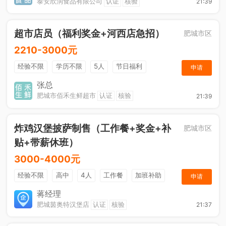
泰安欣润食品有限公司
认证
核验
21:39
超市店员（福利奖金+河西店急招）
肥城市区
2210-3000元
经验不限
学历不限
5人
节日福利
申请
综合补贴
奖励计划
张总
肥城市佰禾生鲜超市
认证
核验
21:39
炸鸡汉堡披萨制售（工作餐+奖金+补
肥城市区
贴+带薪休班）
3000-4000元
经验不限
高中
4人
工作餐
加班补助
申请
节日福利
夜班补贴
奖金
带薪休班
蒋经理
肥城茵奥特汉堡店
认证
核验
21:37
晋升机会