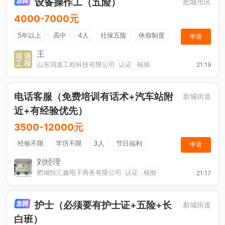
设备操作工（五险）
肥城市区
4000-7000元
5年以上
高中
4人
社保五险
休假制度
申请
加班补助
王
山东润道工程科技有限公司
认证
核验
21:19
电话客服（免费培训有话术+汽车站附
新城街道
近+有经验优先）
3500-12000元
经验不限
学历不限
3人
节日福利
申请
休假制度
综合补贴
年终奖金
奖励计划
刘经理
肥城恒汇鑫电子商务有限公司
认证
核验
21:17
护士（必须要有护士证+五险+长
新城街道
白班）