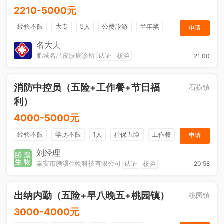
2210-5000元
经验不限
大专
5人
公费旅游
半年奖
申请
奖金
综合补贴
年终奖金
法定节假日
名大夫
肥城名昌皮肤病诊所
认证
核验
21:00
消防中控员（五险+工作餐+节日福
石横镇
利）
4000-5000元
经验不限
学历不限
1人
社保五险
工作餐
申请
节日福利
刘经理
泰安市腾淏生物科技有限公司
认证
核验
20:58
出纳内勤（五险+早八晚五+桃园镇）
桃园镇
3000-4000元