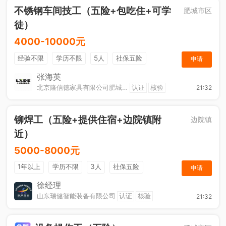
不锈钢车间技工（五险+包吃住+可学
肥城市区
徒）
4000-10000元
经验不限
学历不限
5人
社保五险
申请
节日福利
工作餐
包吃住
张海英
北京隆信德家具有限公司肥城分公司
认证
核验
21:32
铆焊工（五险+提供住宿+边院镇附
边院镇
近）
5000-8000元
1年以上
学历不限
3人
社保五险
申请
节日福利
奖励计划
综合补贴
休假制度
徐经理
山东瑞健智能装备有限公司
认证
核验
21:32