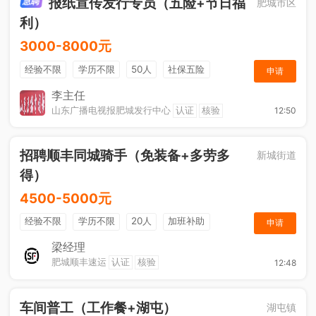
报纸宣传发行专员（五险+节日福
肥城市区
利）
3000-8000元
经验不限
学历不限
50人
社保五险
申请
节日福利
销售奖金
休假制度
法定节假日
李主任
山东广播电视报肥城发行中心
认证
核验
12:50
招聘顺丰同城骑手（免装备+多劳多
新城街道
得）
4500-5000元
经验不限
学历不限
20人
加班补助
申请
综合补贴
奖励计划
梁经理
肥城顺丰速运
认证
核验
12:48
车间普工（工作餐+湖屯）
湖屯镇