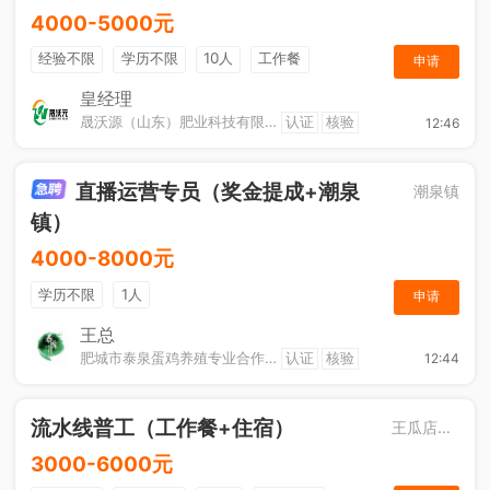
4000-5000元
经验不限
学历不限
10人
工作餐
申请
奖励计划
节日福利
加班补助
皇经理
晟沃源（山东）肥业科技有限公司
认证
核验
12:46
直播运营专员（奖金提成+潮泉
潮泉镇
镇）
4000-8000元
学历不限
1人
申请
王总
肥城市泰泉蛋鸡养殖专业合作社
认证
核验
12:44
流水线普工（工作餐+住宿）
王瓜店街道
3000-6000元