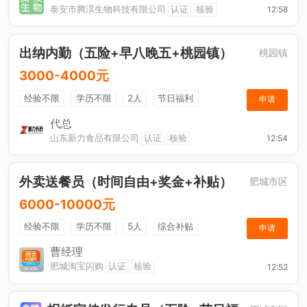
泰安市腾淏生物科技有限公司
认证
核验
12:58
出纳内勤（五险+早八晚五+桃园镇）
桃园镇
3000-4000元
经验不限
学历不限
2人
节日福利
申请
社保五险
休假制度
综合补贴
奖励计划
代总
山东新力食品有限公司
认证
核验
12:54
工作餐
外卖送餐员（时间自由+奖金+补贴）
肥城市区
6000-10000元
经验不限
学历不限
5人
综合补贴
申请
奖励计划
加班补助
曹经理
肥城淘宝闪购
认证
核验
12:52