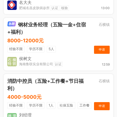
奖金
综合补贴
年终奖金
法定节假日
名大夫
肥城名昌皮肤病诊所
认证
核验
13:00
钢材业务经理（五险一金+住宿
石横镇
+福利）
8000-12000元
经验不限
学历不限
5人
申请
侯树文
海南鲁联实业有限公司
认证
12:59
消防中控员（五险+工作餐+节日福
石横镇
利）
4000-5000元
经验不限
学历不限
1人
社保五险
工作餐
申请
节日福利
刘经理