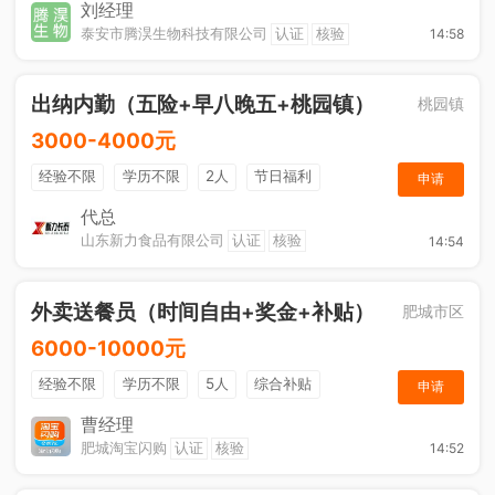
节日福利
刘经理
泰安市腾淏生物科技有限公司
认证
核验
14:58
出纳内勤（五险+早八晚五+桃园镇）
桃园镇
3000-4000元
经验不限
学历不限
2人
节日福利
申请
社保五险
休假制度
综合补贴
奖励计划
代总
山东新力食品有限公司
认证
核验
14:54
工作餐
外卖送餐员（时间自由+奖金+补贴）
肥城市区
6000-10000元
经验不限
学历不限
5人
综合补贴
申请
奖励计划
加班补助
曹经理
肥城淘宝闪购
认证
核验
14:52