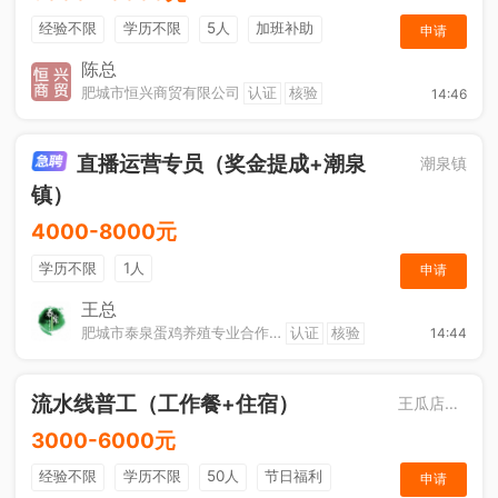
经验不限
学历不限
5人
加班补助
申请
综合补贴
年终奖金
奖励计划
销售奖金
陈总
肥城市恒兴商贸有限公司
认证
核验
14:46
社保五险
直播运营专员（奖金提成+潮泉
潮泉镇
镇）
4000-8000元
学历不限
1人
申请
王总
肥城市泰泉蛋鸡养殖专业合作社
认证
核验
14:44
流水线普工（工作餐+住宿）
王瓜店街道
3000-6000元
经验不限
学历不限
50人
节日福利
申请