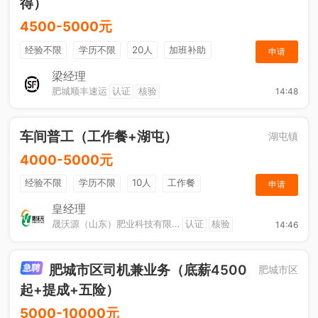
得）
4500-5000元
经验不限
学历不限
20人
加班补助
申请
综合补贴
奖励计划
梁经理
肥城顺丰速运
认证
核验
14:48
车间普工（工作餐+湖屯）
湖屯镇
4000-5000元
经验不限
学历不限
10人
工作餐
申请
奖励计划
节日福利
加班补助
皇经理
晟沃源（山东）肥业科技有限公司
认证
核验
14:46
肥城市区司机兼业务（底薪4500
肥城市区
起+提成+五险）
5000-10000元