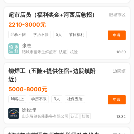
超市店员（福利奖金+河西店急招）
肥城市区
2210-3000元
经验不限
学历不限
5人
节日福利
申请
综合补贴
奖励计划
张总
肥城市佰禾生鲜超市
认证
核验
18:39
铆焊工（五险+提供住宿+边院镇附
边院镇
近）
5000-8000元
1年以上
学历不限
3人
社保五险
申请
节日福利
奖励计划
综合补贴
休假制度
徐经理
山东瑞健智能装备有限公司
认证
核验
18:32