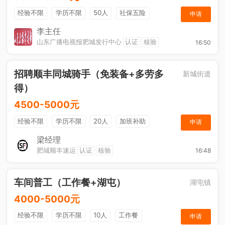
经验不限
学历不限
50人
社保五险
申请
节日福利
销售奖金
休假制度
法定节假日
李主任
山东广播电视报肥城发行中心
认证
核验
16:50
招聘顺丰同城骑手（免装备+多劳多
新城街道
得）
4500-5000元
经验不限
学历不限
20人
加班补助
申请
综合补贴
奖励计划
梁经理
肥城顺丰速运
认证
核验
16:48
车间普工（工作餐+湖屯）
湖屯镇
4000-5000元
经验不限
学历不限
10人
工作餐
申请