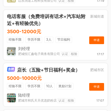
山东润道工程科技有限公司
认证
核验
17:19
电话客服（免费培训有话术+汽车站附
新城街道
近+有经验优先）
3500-12000元
经验不限
学历不限
3人
节日福利
申请
休假制度
综合补贴
年终奖金
奖励计划
刘经理
肥城恒汇鑫电子商务有限公司
认证
核验
17:17
店长（五险+节日福利+奖金）
肥城市区
5000-10000元
经验不限
学历不限
10人
奖励计划
申请
社保五险
年终奖金
综合补贴
陆经理
肥城市和氏天天优选奶粉店
认证
核验
17:07