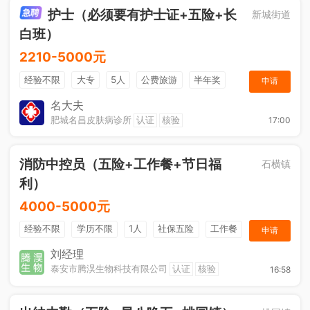
护士（必须要有护士证+五险+长
新城街道
白班）
2210-5000元
经验不限
大专
5人
公费旅游
半年奖
申请
奖金
综合补贴
年终奖金
法定节假日
名大夫
肥城名昌皮肤病诊所
认证
核验
17:00
消防中控员（五险+工作餐+节日福
石横镇
利）
4000-5000元
经验不限
学历不限
1人
社保五险
工作餐
申请
节日福利
刘经理
泰安市腾淏生物科技有限公司
认证
核验
16:58