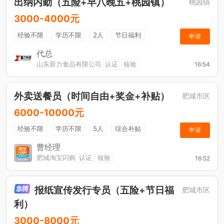
出纳内勤（五险+早八晚五+桃园镇）
桃园镇
3000-4000元
经验不限
学历不限
2人
节日福利
申请
社保五险
休假制度
综合补贴
奖励计划
代总
山东新力食品有限公司
认证
核验
16:54
工作餐
外卖送餐员（时间自由+奖金+补贴）
肥城市区
6000-10000元
经验不限
学历不限
5人
综合补贴
申请
奖励计划
加班补助
曹经理
肥城淘宝闪购
认证
核验
16:52
报纸宣传发行专员（五险+节日福
肥城市区
利）
3000-8000元