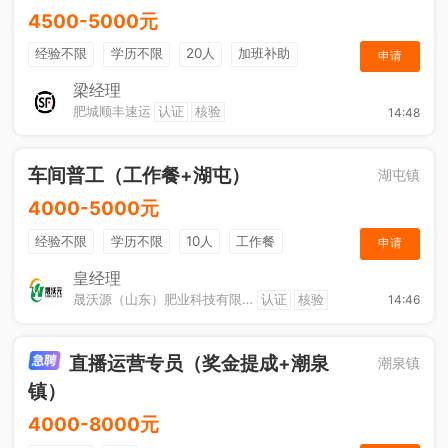
4500-5000元
经验不限
学历不限
20人
加班补助
申请
综合补贴
奖励计划
梁经理
肥城顺丰速运
认证
核验
14:48
车间普工（工作餐+湖屯）
湖屯镇
4000-5000元
经验不限
学历不限
10人
工作餐
申请
奖励计划
节日福利
加班补助
皇经理
晟沃源（山东）肥业科技有限公司
认证
核验
14:46
直播运营专员（奖金提成+潮泉
潮泉镇
镇）
4000-8000元