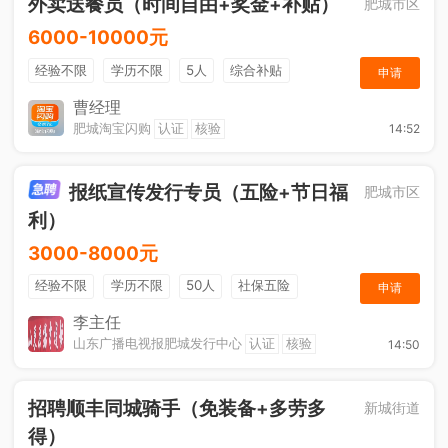
外卖送餐员（时间自由+奖金+补贴）
肥城市区
6000-10000元
经验不限
学历不限
5人
综合补贴
申请
奖励计划
加班补助
曹经理
肥城淘宝闪购
认证
核验
14:52
报纸宣传发行专员（五险+节日福
肥城市区
利）
3000-8000元
经验不限
学历不限
50人
社保五险
申请
节日福利
销售奖金
休假制度
法定节假日
李主任
山东广播电视报肥城发行中心
认证
核验
14:50
招聘顺丰同城骑手（免装备+多劳多
新城街道
得）