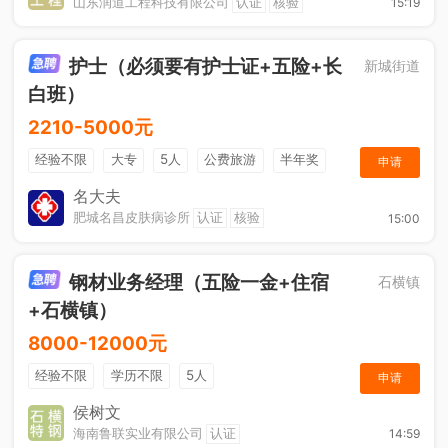
山东润道工程科技有限公司
认证
核验
15:19
护士（必须要有护士证+五险+长
新城街道
白班）
2210-5000元
经验不限
大专
5人
公费旅游
半年奖
申请
奖金
综合补贴
年终奖金
法定节假日
名大夫
肥城名昌皮肤病诊所
认证
核验
15:00
钢材业务经理（五险一金+住宿
石横镇
+石横镇）
8000-12000元
经验不限
学历不限
5人
申请
侯树文
海南鲁联实业有限公司
认证
14:59