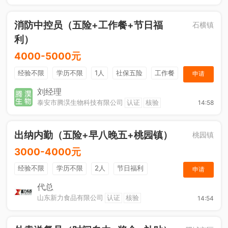
消防中控员（五险+工作餐+节日福
石横镇
利）
4000-5000元
经验不限
学历不限
1人
社保五险
工作餐
申请
节日福利
刘经理
泰安市腾淏生物科技有限公司
认证
核验
14:58
出纳内勤（五险+早八晚五+桃园镇）
桃园镇
3000-4000元
经验不限
学历不限
2人
节日福利
申请
社保五险
休假制度
综合补贴
奖励计划
代总
山东新力食品有限公司
认证
核验
14:54
工作餐