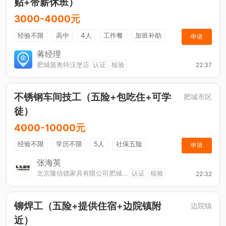
贴+带薪休班）
3000-4000元
经验不限
高中
4人
工作餐
加班补助
申请
节日福利
夜班补贴
奖金
带薪休班
蒋经理
肥城茵奥特汉堡店
认证
核验
22:37
晋升机会
不锈钢车间技工（五险+包吃住+可学
肥城市区
徒）
4000-10000元
经验不限
学历不限
5人
社保五险
申请
节日福利
工作餐
包吃住
张海英
北京隆信德家具有限公司肥城分公司
认证
核验
22:32
铆焊工（五险+提供住宿+边院镇附
边院镇
近）