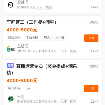
综合补贴
奖励计划
梁经理
肥城顺丰速运
认证
核验
22:48
车间普工（工作餐+湖屯）
湖屯镇
4000-5000元
经验不限
学历不限
10人
工作餐
申请
奖励计划
节日福利
加班补助
皇经理
晟沃源（山东）肥业科技有限公司
认证
核验
22:46
直播运营专员（奖金提成+潮泉
潮泉镇
镇）
4000-8000元
学历不限
1人
申请
王总
肥城市泰泉蛋鸡养殖专业合作社
认证
核验
22:44