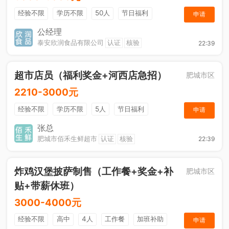
经验不限
学历不限
50人
节日福利
申请
工作餐
公经理
泰安欣润食品有限公司
认证
核验
22:39
超市店员（福利奖金+河西店急招）
肥城市区
2210-3000元
经验不限
学历不限
5人
节日福利
申请
综合补贴
奖励计划
张总
肥城市佰禾生鲜超市
认证
核验
22:39
炸鸡汉堡披萨制售（工作餐+奖金+补
肥城市区
贴+带薪休班）
3000-4000元
经验不限
高中
4人
工作餐
加班补助
申请