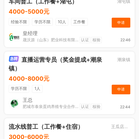
车间普工（工作餐+湖屯）
湖屯镇
4000-5000元
经验不限
学历不限
10人
工作餐
申请
奖励计划
节日福利
加班补助
皇经理
晟沃源（山东）肥业科技有限公司
认证
核验
22:46
直播运营专员（奖金提成+潮泉
潮泉镇
镇）
4000-8000元
学历不限
1人
申请
王总
肥城市泰泉蛋鸡养殖专业合作社
认证
核验
22:44
流水线普工（工作餐+住宿）
王瓜店街道
3000-6000元