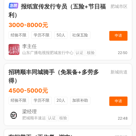
报纸宣传发行专员（五险+节日福
肥城市区
利）
3000-8000元
经验不限
学历不限
50人
社保五险
申请
节日福利
销售奖金
休假制度
法定节假日
李主任
山东广播电视报肥城发行中心
认证
核验
22:50
招聘顺丰同城骑手（免装备+多劳多
新城街道
得）
4500-5000元
经验不限
学历不限
20人
加班补助
申请
综合补贴
奖励计划
梁经理
肥城顺丰速运
认证
核验
22:48