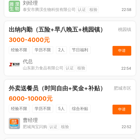
节日福利
刘经理
泰安市腾淏生物科技有限公司
认证
核验
22:58
出纳内勤（五险+早八晚五+桃园镇）
桃园镇
3000-4000元
经验不限
学历不限
2人
节日福利
申请
社保五险
休假制度
综合补贴
奖励计划
代总
山东新力食品有限公司
认证
核验
22:54
工作餐
外卖送餐员（时间自由+奖金+补贴）
肥城市区
6000-10000元
经验不限
学历不限
5人
综合补贴
申请
奖励计划
加班补助
曹经理
肥城淘宝闪购
认证
核验
22:52