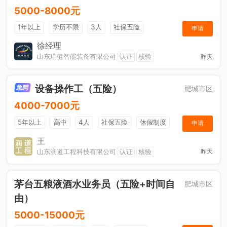
5000-8000元
1年以上
学历不限
3人
社保五险
申请
节日福利
奖励计划
综合补贴
休假制度
徐经理
山东瑞健智能装备有限公司
认证
核验
昨天
设备操作工（五险）
肥城市区
4000-7000元
5年以上
高中
4人
社保五险
休假制度
申请
加班补助
王
山东润道工程科技有限公司
认证
核验
昨天
茅台五粮液酒水业务员（五险+时间自
肥城市区
由）
5000-15000元