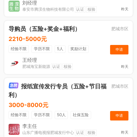
节日福利
刘经理
泰安市腾淏生物科技有限公司
认证
核验
昨天
导购员（五险+奖金+福利）
肥城市区
2210-5000元
经验不限
学历不限
5人
奖励计划
申请
销售奖金
社保五险
王经理
肥城海宝新能源
认证
核验
昨天
报纸宣传发行专员（五险+节日福
肥城市区
利）
3000-8000元
经验不限
学历不限
50人
社保五险
申请
节日福利
销售奖金
休假制度
法定节假日
李主任
山东广播电视报肥城发行中心
认证
核验
昨天