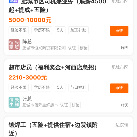
肥城市区司机兼业务（底薪4500
肥城市区
起+提成+五险）
5000-10000元
经验不限
学历不限
5人
加班补助
申请
综合补贴
年终奖金
奖励计划
销售奖金
陈总
肥城市恒兴商贸有限公司
认证
核验
昨天
社保五险
超市店员（福利奖金+河西店急招）
肥城市区
2210-3000元
经验不限
学历不限
5人
节日福利
申请
综合补贴
奖励计划
张总
肥城市佰禾生鲜超市
认证
核验
昨天
铆焊工（五险+提供住宿+边院镇附
边院镇
近）