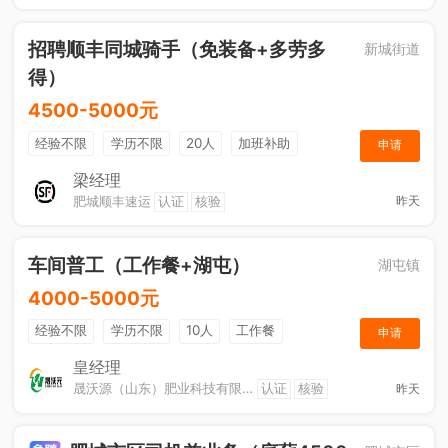
招聘顺丰同城骑手（免装备+多劳多
新城街道
得）
4500-5000元
经验不限
学历不限
20人
加班补助
申请
综合补贴
奖励计划
梁经理
肥城顺丰速运
认证
核验
昨天
车间普工（工作餐+湖屯）
湖屯镇
4000-5000元
经验不限
学历不限
10人
工作餐
申请
奖励计划
节日福利
加班补助
皇经理
晟沃源（山东）肥业科技有限公司
认证
核验
昨天