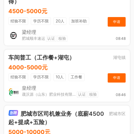
得）
4500-5000元
经验不限
学历不限
20人
加班补助
申请
综合补贴
奖励计划
梁经理
肥城顺丰速运
认证
核验
08:48
车间普工（工作餐+湖屯）
湖屯镇
4000-5000元
经验不限
学历不限
10人
工作餐
申请
奖励计划
节日福利
加班补助
皇经理
晟沃源（山东）肥业科技有限公司
认证
核验
08:46
肥城市区司机兼业务（底薪4500
肥城市区
起+提成+五险）
5000-10000元