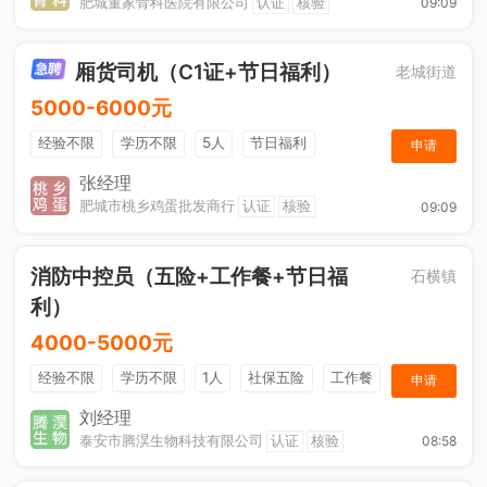
肥城董家骨科医院有限公司
认证
核验
09:09
厢货司机（C1证+节日福利）
老城街道
5000-6000元
经验不限
学历不限
5人
节日福利
申请
加班补助
综合补贴
奖励计划
张经理
肥城市桃乡鸡蛋批发商行
认证
核验
09:09
消防中控员（五险+工作餐+节日福
石横镇
利）
4000-5000元
经验不限
学历不限
1人
社保五险
工作餐
申请
节日福利
刘经理
泰安市腾淏生物科技有限公司
认证
核验
08:58